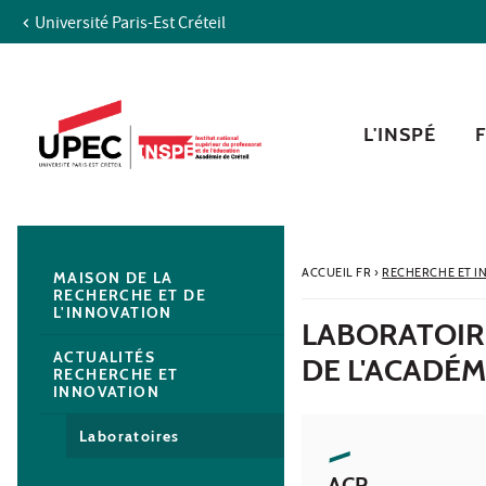
Université Paris-Est Créteil
Aller au contenu
Navigation
Accès directs
Recherche
Navigation secondaire
L'INSPÉ
ACCUEIL FR
›
RECHERCHE ET I
MAISON DE LA
RECHERCHE ET DE
L'INNOVATION
LABORATOIRE
ACTUALITÉS
DE L'ACADÉM
RECHERCHE ET
INNOVATION
Laboratoires
ACP