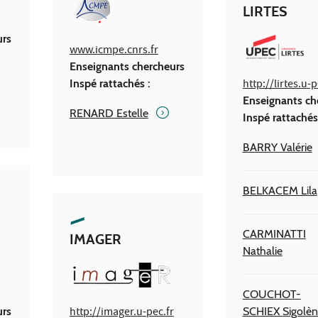
LIRTES
urs
www.icmpe.cnrs.fr
Enseignants chercheurs
Inspé rattachés :
http://lirtes.u-p
Enseignants ch
RENARD Estelle
Inspé rattachés
BARRY Valérie
BELKACEM Lila
CARMINATTI
IMAGER
Nathalie
COUCHOT-
urs
http://imager.u-pec.fr
SCHIEX Sigolè