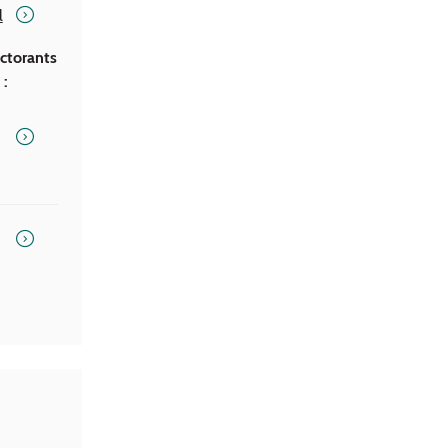
l
ctorants
 :