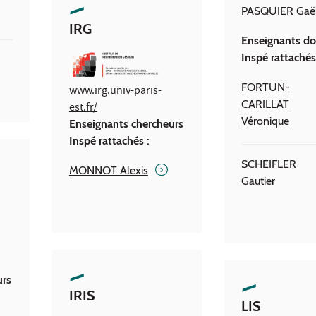
PASQUIER Gaë
IRG
Enseignants do
Inspé rattachés
FORTUN-
www.irg.univ-paris-
CARILLAT
est.fr/
Véronique
Enseignants chercheurs
Inspé rattachés :
SCHEIFLER
MONNOT Alexis
Gautier
urs
IRIS
LIS