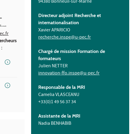
94380 Bonneuil-sur-Marne
Directeur adjoint Recherche et
internationalisation
Xavier APARICIO
ec.fr
recherche.inspe@u-pec.fr
ercheurs
 :
Chargé de mission Formation de
formateurs
Julien NETTER
innovation-ffo.inspe@u-pec.fr
Responsable de la MRI
Camelia VLASCEANU
+33(0)1 49 56 37 34
Assistante de la MRI
Nadia BENHABIB