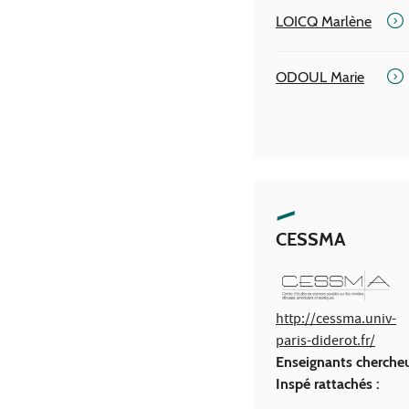
LOICQ Marlène
ODOUL Marie
CESSMA
http://cessma.univ-
paris-diderot.fr/
Enseignants cherche
Inspé rattachés :