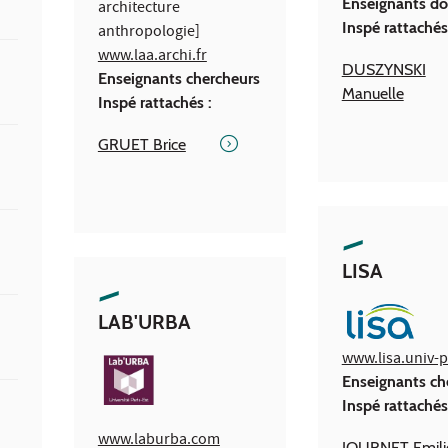
Enseignants do
Inspé rattachés
www.laa.archi.fr
DUSZYNSKI
Enseignants chercheurs
Manuelle
Inspé rattachés :
GRUET Brice
LISA
LAB'URBA
www.lisa.univ-p
Enseignants ch
Inspé rattachés
www.laburba.com
JOURNET Emili