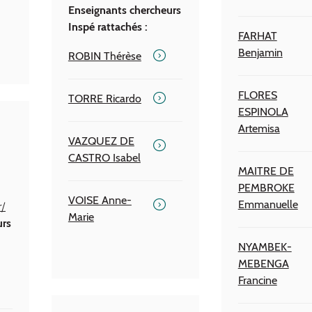
Enseignants chercheurs
Inspé rattachés :
FARHAT
Benjamin
ROBIN Thérèse
FLORES
TORRE Ricardo
ESPINOLA
Artemisa
VAZQUEZ DE
CASTRO Isabel
MAITRE DE
PEMBROKE
VOISE Anne-
Emmanuelle
r/
Marie
urs
NYAMBEK-
MEBENGA
Francine