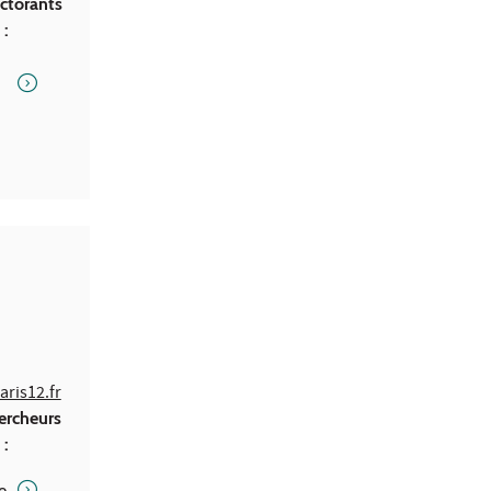
ctorants
 :
aris12.fr
ercheurs
 :
e