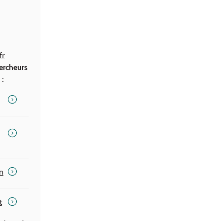
fr
ercheurs
 :
n
t