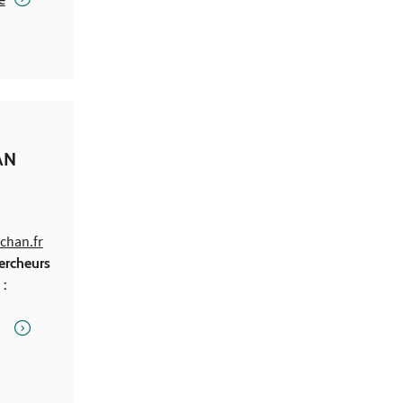
AN
chan.fr
ercheurs
 :