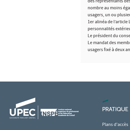
des représentants des
nombre au moins égal 
usagers, un ou plusie
1er alinéa de l’articl
personnalités extérieu
Le président du consei
Le mandat des membres
usagers fixé à deux an
PRATIQUE
Plans d'accès