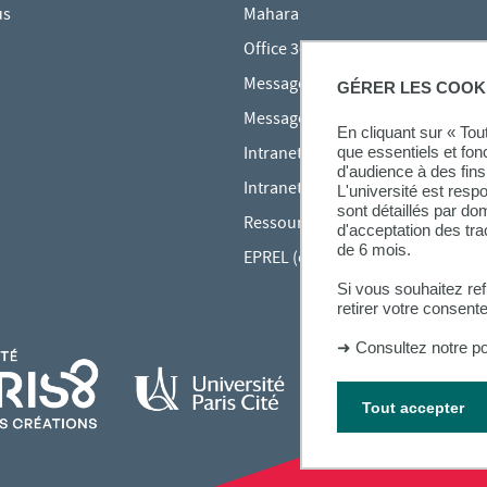
us
Mahara
Office 365
Messagerie des étudiants
GÉRER LES COOK
Messagerie des personnels
En cliquant sur « To
que essentiels et fon
Intranet Inspé
d'audience à des fins 
Intranet UPEC
L'université est resp
sont détaillés par d
Ressources audiovisuelles Inspé
d'acceptation des tr
de 6 mois.
EPREL (cours en ligne)
Si vous souhaitez re
retirer votre consent
➜
Consultez notre po
Tout accepter