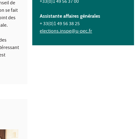
+33(0)1 49 56 37 00
nseil de
n se fait
Assistante affaires générales
oint des
+ 33(0)1 49 56 38 25
ale.
elections.inspe@u-pec.fr
 des
ntéressant
est