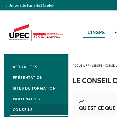
Université Paris-Est Créteil
Aller au contenu
Navigation
Accès directs
Recherche
Navigation secondaire
L'INSPÉ
ACCUEIL FR
›
L'INSPÉ
›
CONSEI
ACTUALITÉS
PRÉSENTATION
LE CONSEIL D
SITES DE FORMATION
PARTENAIRES
QU'EST CE QUE 
CONSEILS