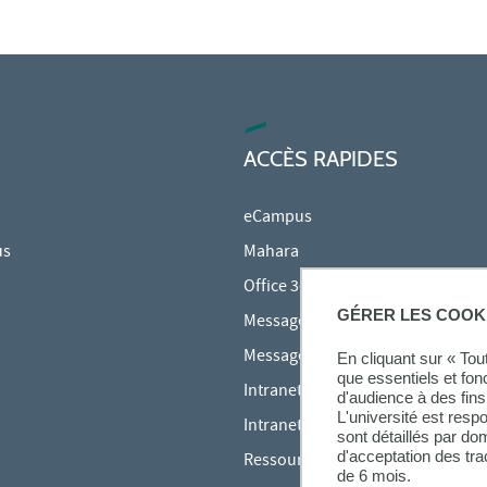
ACCÈS RAPIDES
eCampus
us
Mahara
Office 365
GÉRER LES COOK
Messagerie des étudiants
Messagerie des personnels
En cliquant sur « To
que essentiels et fon
Intranet Inspé
d'audience à des fins 
L'université est resp
Intranet UPEC
sont détaillés par d
d'acceptation des tr
Ressources audiovisuelles Inspé
de 6 mois.