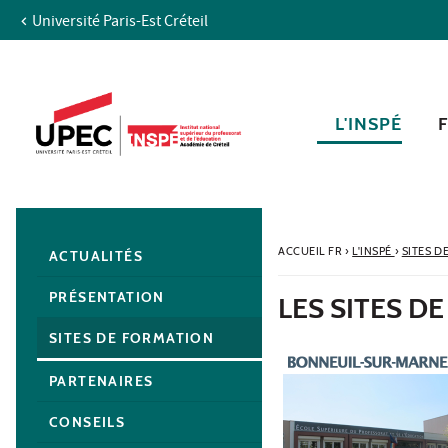
Université Paris-Est Créteil
Aller au contenu
Navigation
Accès directs
Recherche
Navigation secondaire
L'INSPÉ
ACCUEIL FR
›
L'INSPÉ
›
SITES D
ACTUALITÉS
PRÉSENTATION
LES SITES D
SITES DE FORMATION
PARTENAIRES
CONSEILS