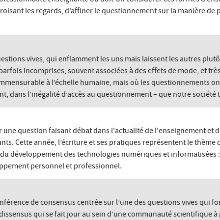
roisant les regards, d’affiner le questionnement sur la manière de 
stions vives, qui enflamment les uns mais laissent les autres plutô
, parfois incomprises, souvent associées à des effets de mode, et trè
mmensurable à l’échelle humaine, mais où les questionnements ont 
ent, dans l’inégalité d’accès au questionnement – que notre société t
e question faisant débat dans l'actualité de l'enseignement et de l
s. Cette année, l’écriture et ses pratiques représentent le thème de
 du développement des technologies numériques et informatisées : en e
loppement personnel et professionnel.
férence de consensus centrée sur l’une des questions vives qui fon
dissensus qui se fait jour au sein d’une communauté scientifique à