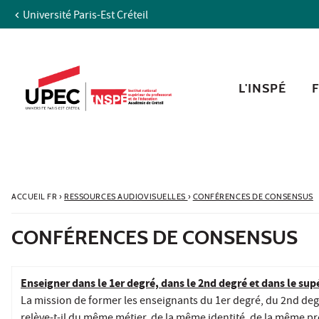
Université Paris-Est Créteil
Aller au contenu
Navigation
Accès directs
Recherche
L'INSPÉ
ACCUEIL FR
›
RESSOURCES AUDIOVISUELLES
›
CONFÉRENCES DE CONSENSUS
CONFÉRENCES DE CONSENSUS
Enseigner dans le 1er degré, dans le 2nd degré et dans le sup
La mission de former les enseignants du 1er degré, du 2nd deg
relève-t-il du même métier, de la même identité, de la même 