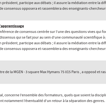
 président, participe aux débats ; il assure la médiation entre la dif
e consensus opposera et rassemblera des enseignants-chercheurs su
d'apprentissage
férence de consensus centrée sur l’une des questions vives qui fon
dissensus qui se fait jour au sein d’une communauté scientifique à
 président, participe aux débats ; il assure la médiation entre la dif
de consensus opposera et rassemblera des enseignants-chercheurs 
e de la MGEN - 3 square Max Hymans 75 015 Paris , a opposé et ra
l, concerne l’ensemble des formateurs, quels que soient la discipline
t notamment l’éventualité d’un retour à la séparation des genres.