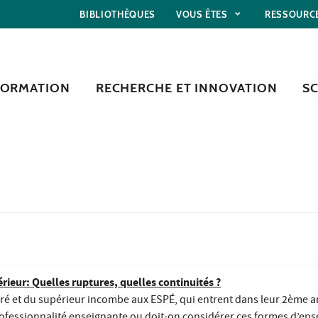
BIBLIOTHÈQUES
VOUS ÊTES
RESSOURC
FORMATION
RECHERCHE ET INNOVATION
S
érieur: Quelles ruptures, quelles continuités ?
ré et du supérieur incombe aux ESPÉ, qui entrent dans leur 2ème an
professionnalité enseignante ou doit-on considérer ces formes d’