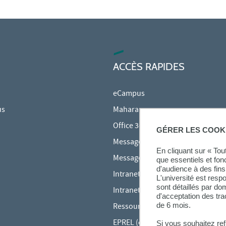
ACCÈS RAPIDES
eCampus
us
Mahara
Office 365
GÉRER LES COOK
Messagerie des étudiants
En cliquant sur « To
Messagerie des personnels
que essentiels et fon
d'audience à des fins 
Intranet Inspé
L'université est resp
sont détaillés par d
Intranet UPEC
d'acceptation des tr
de 6 mois.
Ressources audiovisuelles Inspé
EPREL (cours en ligne)
Si vous souhaitez re