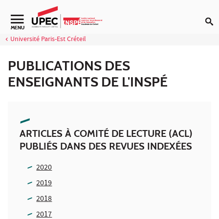
Aller au contenu
Navigation secondaire
MENU
Université Paris-Est Créteil
PUBLICATIONS DES
ENSEIGNANTS DE L'INSPÉ
ARTICLES À COMITÉ DE LECTURE (ACL)
PUBLIÉS DANS DES REVUES INDEXÉES
2020
2019
2018
2017