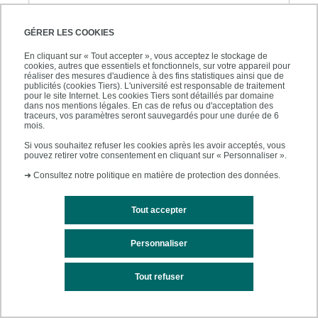
GÉRER LES COOKIES
En cliquant sur « Tout accepter », vous acceptez le stockage de
cookies, autres que essentiels et fonctionnels, sur votre appareil pour
réaliser des mesures d'audience à des fins statistiques ainsi que de
publicités (cookies Tiers). L'université est responsable de traitement
pour le site Internet. Les cookies Tiers sont détaillés par domaine
dans nos mentions légales. En cas de refus ou d'acceptation des
traceurs, vos paramètres seront sauvegardés pour une durée de 6
mois.
Si vous souhaitez refuser les cookies après les avoir acceptés, vous
pouvez retirer votre consentement en cliquant sur « Personnaliser ».
Les défis de la "mobilité"
➜
Consultez notre politique en matière de protection des données.
12 juillet 2018
Ouvrage publié sous la direction de Véronique Fortun-
Tout accepter
Carillat, Docteure en Sciences de l'éducation et
formatrice à l'ESPÉ-UPEC, Pascal Lafont, Maître de
Personnaliser
conférence en Sciences de l'éducation à l'UPEC et
Frédérique Montandon, Maîtresse de conférence en
Tout refuser
Sciences de l'éducation à l'UPEC.