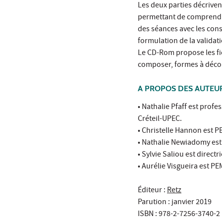
Les deux parties décriven
permettant de comprendre
des séances avec les cons
formulation de la validati
Le CD-Rom propose les fic
composer, formes à décou
A PROPOS DES AUTEU
• Nathalie Pfaff est prof
Créteil-UPEC.
• Christelle Hannon est P
• Nathalie Newiadomy est
• Sylvie Saliou est direc
• Aurélie Visgueira est P
Éditeur :
Retz
Parution : janvier 2019
ISBN : 978-2-7256-3740-2