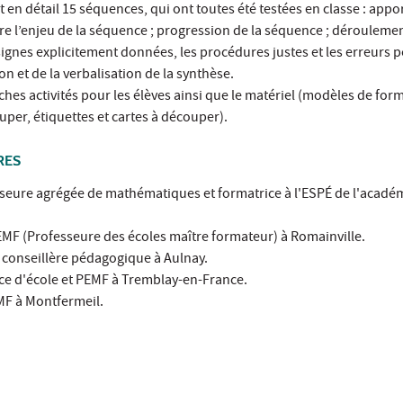
t en détail 15 séquences, qui ont toutes été testées en classe : appo
 l’enjeu de la séquence ; progression de la séquence ; déroulemen
ignes explicitement données, les procédures justes et les erreurs po
on et de la verbalisation de la synthèse.
hes activités pour les élèves ainsi que le matériel (modèles de for
per, étiquettes et cartes à découper).
RES
esseure agrégée de mathématiques et formatrice à l'ESPÉ de l'acadé
EMF (Professeure des écoles maître formateur) à Romainville.
 conseillère pédagogique à Aulnay.
trice d'école et PEMF à Tremblay-en-France.
EMF à Montfermeil.