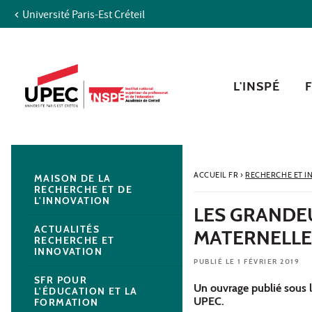
Université Paris-Est Créteil
Aller au contenu
Navigation
Accès directs
Recherche
Navigation secondaire
L'INSPÉ
ACCUEIL FR
›
RECHERCHE ET I
MAISON DE LA
RECHERCHE ET DE
L'INNOVATION
LES GRANDEU
ACTUALITÉS
MATERNELLE
RECHERCHE ET
INNOVATION
PUBLIÉ LE 1 FÉVRIER 2019
SFR POUR
Un ouvrage publié sous la
L'ÉDUCATION ET LA
UPEC.
FORMATION