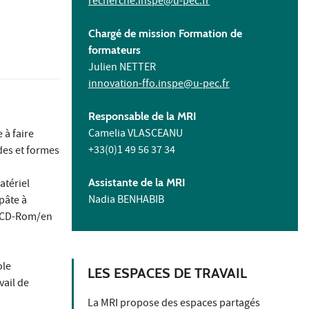
recherche.inspe@u-pec.fr
Chargé de mission Formation de
formateurs
Julien NETTER
innovation-ffo.inspe@u-pec.fr
Responsable de la MRI
Camelia VLASCEANU
 à faire
+33(0)1 49 56 37 34
des et formes
Assistante de la MRI
atériel
Nadia BENHABIB
pâte à
e CD-Rom/en
ole
LES ESPACES DE TRAVAIL
vail de
La MRI propose des espaces partagés