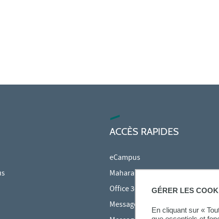
ACCÈS RAPIDES
eCampus
us
Mahara
Office 365
GÉRER LES COOK
Messagerie des étudiants
En cliquant sur « To
que essentiels et fon