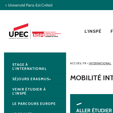
Université Paris-Est Créteil
Aller au contenu
Navigation
Accès directs
Recherche
Navigation secondaire
L'INSPÉ
ACCUEIL FR
›
INTERNATIONAL
STAGE À
L'INTERNATIONAL
MOBILITÉ I
SÉJOURS ERASMUS+
VENIR ÉTUDIER À
L'INSPÉ
LE PARCOURS EUROPE
ALLER ÉTUDIER