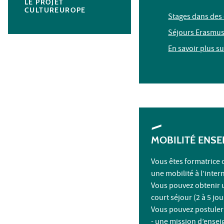
LE PROJET
CULTUREUROPE
Stages dans des 
Séjours Erasmu
En savoir plus s
MOBILITÉ ENSE
Vous êtes formatrice o
une mobilité à l’inter
Vous pouvez obtenir 
court séjour (2 à 5 jo
Vous pouvez postuler
- une mission d’ense