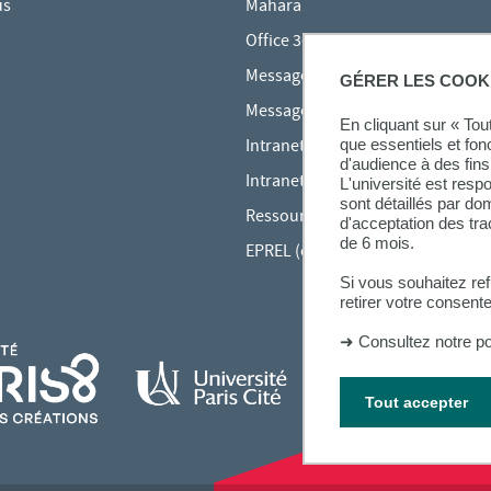
us
Mahara
Office 365
Messagerie des étudiants
GÉRER LES COOK
Messagerie des personnels
En cliquant sur « To
que essentiels et fon
Intranet Inspé
d'audience à des fins 
Intranet UPEC
L'université est resp
sont détaillés par d
Ressources audiovisuelles Inspé
d'acceptation des tr
de 6 mois.
EPREL (cours en ligne)
Si vous souhaitez re
retirer votre consent
➜
Consultez notre po
Tout accepter