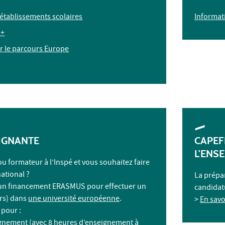
établissements scolaires
Informati
s+
ur le parcours Europe
IGNANTE
CAPEFE
L'ENS
u formateur à l’Inspé et vous souhaitez faire
national ?
La prépa
un financement ERASMUS pour effectuer un
candida
urs) dans
une université européenne
.
>
En savo
 pour :
ignement (avec 8 heures d’enseignement à