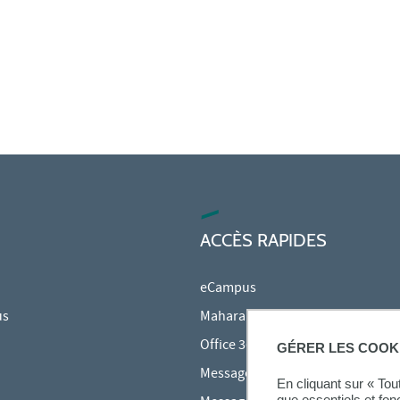
ACCÈS RAPIDES
eCampus
us
Mahara
Office 365
GÉRER LES COOK
Messagerie des étudiants
En cliquant sur « To
que essentiels et fon