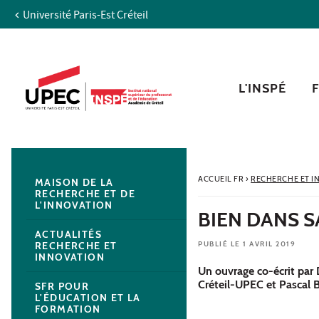
Université Paris-Est Créteil
Aller au contenu
Navigation
Accès directs
Recherche
Navigation secondaire
L'INSPÉ
ACCUEIL FR
›
RECHERCHE ET I
MAISON DE LA
RECHERCHE ET DE
L'INNOVATION
BIEN DANS S
ACTUALITÉS
PUBLIÉ LE 1 AVRIL 2019
RECHERCHE ET
INNOVATION
Un ouvrage co-écrit par 
Créteil-UPEC et Pascal B
SFR POUR
L'ÉDUCATION ET LA
FORMATION