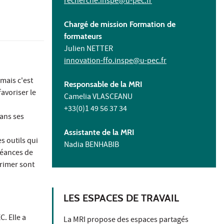
recherche.inspe@u-pec.fr
Chargé de mission Formation de
formateurs
Julien NETTER
innovation-ffo.inspe@u-pec.fr
 mais c'est
Responsable de la MRI
favoriser le
Camelia VLASCEANU
+33(0)1 49 56 37 34
ans ses
Assistante de la MRI
s outils qui
Nadia BENHABIB
séances de
primer sont
LES ESPACES DE TRAVAIL
. Elle a
La MRI propose des espaces partagés