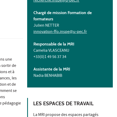
recherche.inspe@u-pec.fr
Chargé de mission Formation de
formateurs
Julien NETTER
innovation-ffo.inspe@u-pec.fr
Responsable de la MRI
Camelia VLASCEANU
+33(0)1 49 56 37 34
ans une
 sortir de
Assistante de la MRI
ions et à
Nadia BENHABIB
ances, les
tion et de
comment se
ons
LES ESPACES DE TRAVAIL
ne pédagogie
La MRI propose des espaces partagés