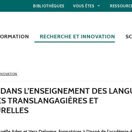
BIBLIOTHÈQUES
VOUS ÊTES
RESSOURC
FORMATION
RECHERCHE ET INNOVATION
S
NNOVATION
 DANS L’ENSEIGNEMENT DES LANG
ES TRANSLANGAGIÈRES ET
RELLES
Joëlle Aden et Vera Delorme, formatrices à l'Inspé de l'académie d