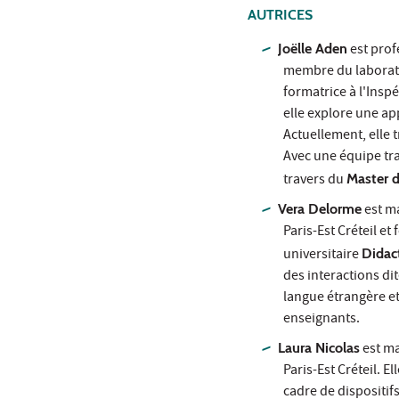
AUTRICES
Joëlle Aden
est prof
membre du laborato
formatrice à l'Inspé
elle explore une a
Actuellement, elle 
Avec une équipe tra
travers du
Master d
Vera Delorme
est ma
Paris-Est Créteil et
universitaire
Didac
des interactions di
langue étrangère e
enseignants.
Laura Nicolas
est ma
Paris-Est Créteil. El
cadre de dispositi