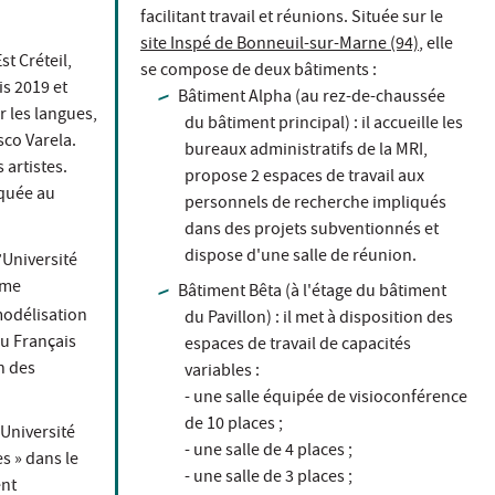
facilitant travail et réunions. Située sur le
site Inspé de Bonneuil-sur-Marne (94)
, elle
t Créteil,
se compose de deux bâtiments :
s 2019 et
Bâtiment Alpha (au rez-de-chaussée
r les langues,
du bâtiment principal) : il accueille les
sco Varela.
bureaux administratifs de la MRI,
 artistes.
propose 2 espaces de travail aux
iquée au
personnels de recherche impliqués
dans des projets subventionnés et
dispose d'une salle de réunion.
’Université
ôme
Bâtiment Bêta (à l'étage du bâtiment
 modélisation
du Pavillon) : il met à disposition des
du Français
espaces de travail de capacités
n des
variables :
- une salle équipée de visioconférence
de 10 places ;
’Université
- une salle de 4 places ;
es » dans le
- une salle de 3 places ;
ent