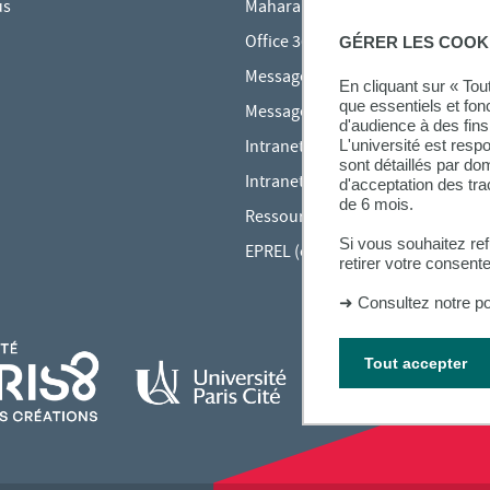
us
Mahara
Office 365
GÉRER LES COOK
Messagerie des étudiants
En cliquant sur « To
que essentiels et fon
Messagerie des personnels
d'audience à des fins 
Intranet Inspé
L'université est resp
sont détaillés par d
Intranet UPEC
d'acceptation des tr
de 6 mois.
Ressources audiovisuelles Inspé
Si vous souhaitez re
EPREL (cours en ligne)
retirer votre consent
➜
Consultez notre po
Tout accepter