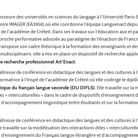
esseure des universités en sciences du langage à l’Université Paris-Es
ire IMAGER (EA3958) où elle coordonne l’équipe Languenact depui
 de l'académie de Créteil. Dans ses travaux sur l’éducation aux et pa
pproche performative adossée au paradigme de l’énaction de Franci
transpose son cadre théorique à la formation des enseignants et des
nsdisciplinaire, elle a mis en place un dispositif de recherche appl
e recherche professionnel Art’Enact
.
îtresse de conférence en didactique des langues et des cultures à l
 formatrice à l'Inspé de l'académie de Créteil où elle codirige le dipl
tique du français langue seconde (DU DIFLS)
. Elle travaille sur la
tes « interculturelles » dans le cadre de dispositifs d’enseignement 
t d’accompagnement linguistique entre étudiants et sur la formatio
îtresse de conférence en didactique des langues et des cultures à l
le travaille sur la modélisation des interactions dites « interculturell
fs d’enseignement du Français langue étrangère et d’accompagnem