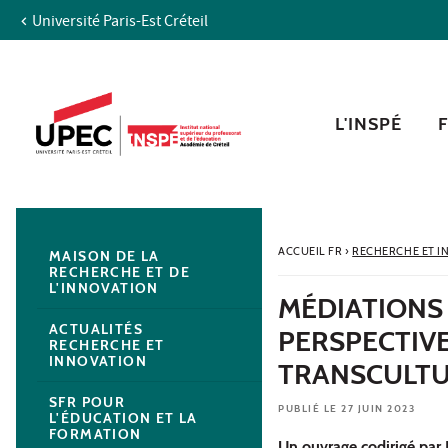
Université Paris-Est Créteil
Aller au contenu
Navigation
Accès directs
Recherche
Navigation secondaire
L'INSPÉ
ACCUEIL FR
›
RECHERCHE ET I
MAISON DE LA
RECHERCHE ET DE
L'INNOVATION
MÉDIATIONS
ACTUALITÉS
PERSPECTIV
RECHERCHE ET
INNOVATION
TRANSCULTU
SFR POUR
PUBLIÉ LE 27 JUIN 2023
L'ÉDUCATION ET LA
FORMATION
Un ouvrage codirigé par 