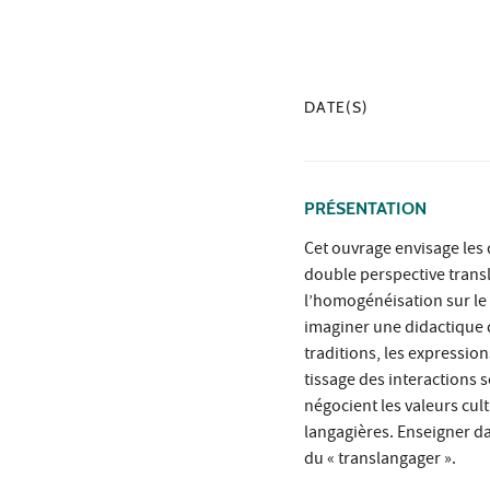
DATE(S)
PRÉSENTATION
Cet ouvrage envisage les
double perspective transla
l’homogénéisation sur le 
imaginer une didactique q
traditions, les expressio
tissage des interactions
négocient les valeurs cul
langagières. Enseigner da
du « translangager ».