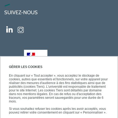
SUIVEZ-NOUS
GÉRER LES COOKIES
En cliquant sur « Tout accepter », vous acceptez le stockage de
cookies, autres que essentiels et fonctionnels, sur votre appareil pour
réaliser des mesures d'audience à des fins statistiques ainsi que de
publicités (cookies Tiers). L'université est responsable de traitement
pour le site Internet. Les cookies Tiers sont détaillés par domaine
dans nos mentions légales. En cas de refus ou d'acceptation des
traceurs, vos paramètres seront sauvegardés pour une durée de 6
mois.
Si vous souhaitez refuser les cookies après les avoir acceptés, vous
pouvez retirer votre consentement en cliquant sur « Personnaliser ».