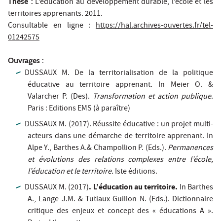
Thèse :
L’éducation au développement durable, l’école et les
territoires apprenants. 2011.
Consultable en ligne :
https://hal.archives-ouvertes.fr/tel-
01242575
Ouvrages :
DUSSAUX M. De la territorialisation de la politique
éducative au territoire apprenant. In Meier O. &
Valarcher P. (Des).
Transformation et action publique
.
Paris : Editions EMS (à paraître)
DUSSAUX M. (2017). Réussite éducative : un projet multi-
acteurs dans une démarche de territoire apprenant. In
Alpe Y., Barthes A.& Champollion P. (Eds.).
Permanences
et évolutions des relations complexes entre l’école,
l’éducation et le territoire.
Iste éditions.
. L’éducation au territoire.
DUSSAUX M. (2017)
In Barthes
A., Lange J.M. & Tutiaux Guillon N. (Eds.).
Dictionnaire
critique des enjeux et concept des « éducations A »
.