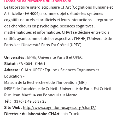
Domaine de recherche du laboratoire
Le laboratoire interdisciplinaire CHArt (Cognitions Humaine et
Artificielle - EA 4004) a comme objet d’étude les systèmes
cognitifs naturels et artificiels et leurs interactions. Il regroupe
des chercheurs en psychologie, sciences cognitives,
mathématiques et informatique. CHArt se décline entre trois
entités ayant comme tutelle respective : l'EPHE, l'Université de
Paris 8 et l'Université Paris-Est Créteil (UPEC).
Universités
: EPHE, Université Paris 8 et UPEC
Statut
: EA 4004 - CHArt
Adresse
: CHArt-UPEC : Equipe « Sciences Cognitives et
Education »
Maison de la Recherche et de l’Innovation (MRI)
INSPE de l'académie de Créteil - Université de Paris-Est Créteil
Rue Jean-Macé 94380 Bonneuil sur Marne
Tél
: +33 (0) 1 49 56 37 25
Site Web
:
http://www.cognition-usages.org/chart2/
Directeur du laboratoire CHArt
: Isis Truck