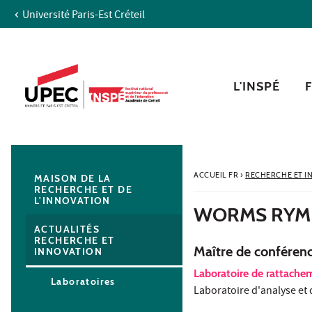
Université Paris-Est Créteil
Aller au contenu
Navigation
Accès directs
Recherche
Navigation secondaire
L'INSPÉ
ACCUEIL FR
›
RECHERCHE ET I
MAISON DE LA
RECHERCHE ET DE
L'INNOVATION
WORMS RYM
ACTUALITÉS
RECHERCHE ET
Maître de conféren
INNOVATION
Laboratoire de rattach
Laboratoires
Laboratoire d'analyse e