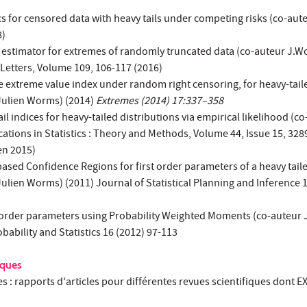
cs for censored data with heavy tails under competing risks (co-aut
8)
l estimator for extremes of randomly truncated data (co-auteur J.W
y Letters, Volume 109, 106-117 (2016)
e extreme value index under random right censoring, for heavy-tail
 Julien Worms) (2014)
Extremes (2014) 17:337–358
il indices for heavy-tailed distributions via empirical likelihood (co
ions in Statistics : Theory and Methods, Volume 44, Issue 15, 328
en 2015)
ased Confidence Regions for first order parameters of a heavy tail
Julien Worms) (2011) Journal of Statistical Planning and Inference 1
order parameters using Probability Weighted Moments (co-auteur 
ability and Statistics 16 (2012) 97-113
iques
es : rapports d'articles pour différentes revues scientifiques dont