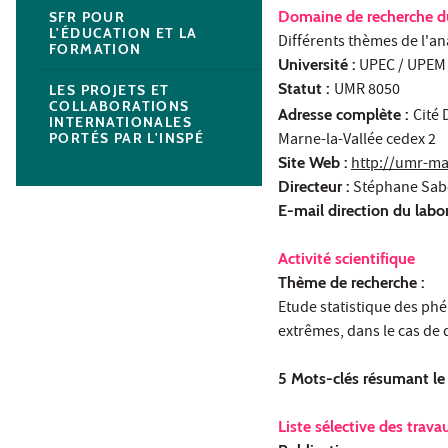
Domaine de recherche du
SFR POUR
L'ÉDUCATION ET LA
Différents thèmes de l'a
FORMATION
Université :
UPEC / UPEM
Statut :
UMR 8050
LES PROJETS ET
COLLABORATIONS
Adresse complète :
Cité
INTERNATIONALES
Marne-la-Vallée cedex 2
PORTÉS PAR L'INSPÉ
Site Web :
http://umr-ma
Directeur :
Stéphane Sab
E-mail direction du labor
Activité scientifique
Thème de recherche :
Etude statistique des ph
extrêmes, dans le cas de
5 Mots-clés résumant le
Liste sélective des trava