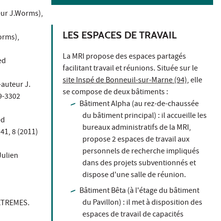
eur J.Worms),
LES ESPACES DE TRAVAIL
orms),
La MRI propose des espaces partagés
ed
facilitant travail et réunions. Située sur le
site Inspé de Bonneuil-sur-Marne (94)
, elle
-auteur J.
se compose de deux bâtiments :
9-3302
Bâtiment Alpha (au rez-de-chaussée
du bâtiment principal) : il accueille les
ed
bureaux administratifs de la MRI,
41, 8 (2011)
propose 2 espaces de travail aux
personnels de recherche impliqués
Julien
dans des projets subventionnés et
dispose d'une salle de réunion.
Bâtiment Bêta (à l'étage du bâtiment
du Pavillon) : il met à disposition des
 EXTREMES.
espaces de travail de capacités