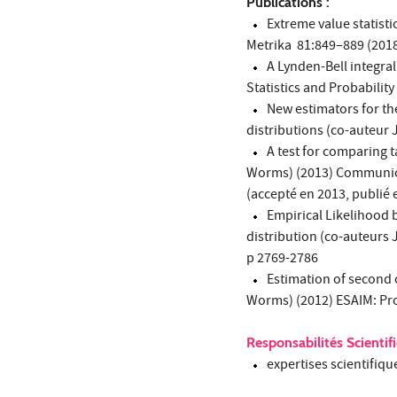
Publications :
Extreme value statisti
Metrika 81:849–889 (201
A Lynden-Bell integra
Statistics and Probabilit
New estimators for th
distributions (co-auteur
A test for comparing ta
Worms) (2013) Communicat
(accepté en 2013, publié 
Empirical Likelihood b
distribution (co-auteurs 
p 2769-2786
Estimation of second 
Worms) (2012) ESAIM: Prob
Responsabilités Scientif
expertises scientifiqu