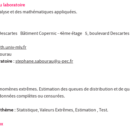
 laboratoire
nalyse et des mathématiques appliquées.
 Descartes Bâtiment Copernic - 4ème étage 5, boulevard Descarte
th.univ-mlv.fr
ourau
atoire :
stephane.sabourau@u-pec.fr
énomènes extrêmes. Estimation des queues de distribution et de qu
 données complètes ou censurées.
 thème :
Statistique, Valeurs Extrêmes, Estimation , Test.
ux