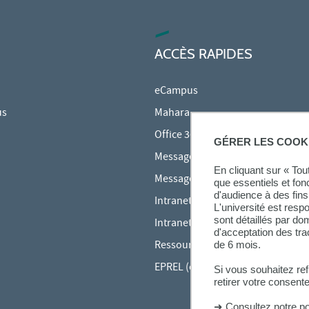
ACCÈS RAPIDES
eCampus
us
Mahara
Office 365
GÉRER LES COOK
Messagerie des étudiants
En cliquant sur « To
Messagerie des personnels
que essentiels et fon
d'audience à des fins 
Intranet Inspé
L'université est resp
sont détaillés par d
Intranet UPEC
d'acceptation des tr
Ressources audiovisuelles Inspé
de 6 mois.
EPREL (cours en ligne)
Si vous souhaitez re
retirer votre consent
➜
Consultez notre po