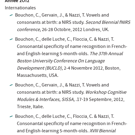
Année 2012
Internationales
Bouchon, C., Gervain, J., & Nazzi, T. Vowels and
consonants at birth: a NIRS study.
Second Biennial fNIRS
conference,
26‐28 Octobre, 2012 Londres, UK.
Bouchon, C., delle Luche, C., Floccia, C. & Nazzi, T.
Consonantal specificity of name recognition in French‐
and English‐learning 5‐month‐olds.
The 37th Annual
Boston University Conference On Language
Development (BUCLD),
2‐4 Novembre 2012, Boston,
Massachusetts, USA.
Bouchon, C., Gervain, J., & Nazzi, T. Vowels and
consonants at birth: a NIRS study.
Workshop Cognitive
Modules & Interfaces, SISSA,
.17-19 Septembre, 2012,
Trieste, Italie.
Bouchon, C., delle Luche, C., Floccia, C. & Nazzi, T.
Consonantal specificity of name recognition in French‐
and English‐learning 5‐month‐olds.
XVIII Biennial