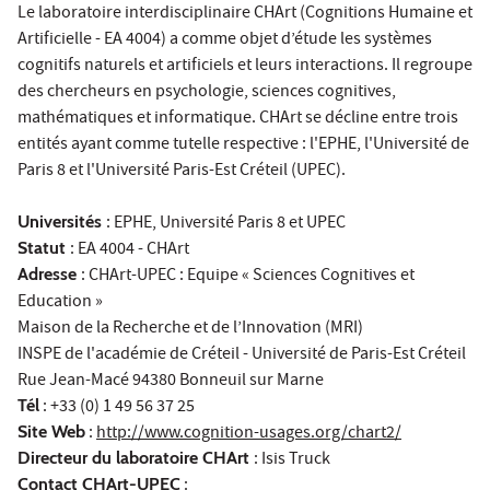
Le laboratoire interdisciplinaire CHArt (Cognitions Humaine et
Artificielle - EA 4004) a comme objet d’étude les systèmes
cognitifs naturels et artificiels et leurs interactions. Il regroupe
des chercheurs en psychologie, sciences cognitives,
mathématiques et informatique. CHArt se décline entre trois
entités ayant comme tutelle respective : l'EPHE, l'Université de
Paris 8 et l'Université Paris-Est Créteil (UPEC).
Universités
: EPHE, Université Paris 8 et UPEC
Statut
: EA 4004 - CHArt
Adresse
: CHArt-UPEC : Equipe « Sciences Cognitives et
Education »
Maison de la Recherche et de l’Innovation (MRI)
INSPE de l'académie de Créteil - Université de Paris-Est Créteil
Rue Jean-Macé 94380 Bonneuil sur Marne
Tél
: +33 (0) 1 49 56 37 25
Site Web
:
http://www.cognition-usages.org/chart2/
Directeur du laboratoire CHArt
: Isis Truck
Contact CHArt-UPEC
: