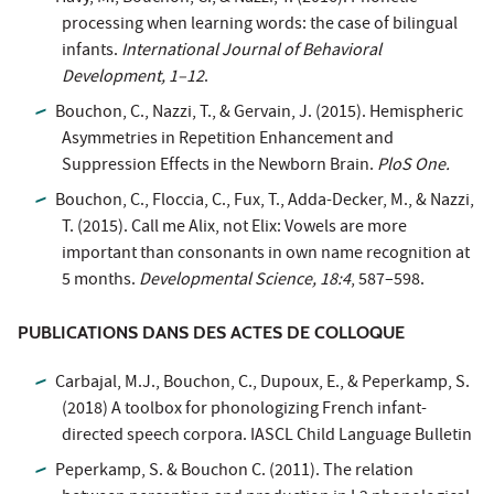
processing when learning words: the case of bilingual
infants.
International Journal of Behavioral
Development, 1–12
.
Bouchon, C., Nazzi, T., & Gervain, J. (2015). Hemispheric
Asymmetries in Repetition Enhancement and
Suppression Effects in the Newborn Brain.
PloS One.
Bouchon, C., Floccia, C., Fux, T., Adda-Decker, M., & Nazzi,
T. (2015). Call me Alix, not Elix: Vowels are more
important than consonants in own name recognition at
5 months.
Developmental Science, 18:4
, 587–598.
PUBLICATIONS DANS DES ACTES DE COLLOQUE
Carbajal, M.J., Bouchon, C., Dupoux, E., & Peperkamp, S.
(2018) A toolbox for phonologizing French infant-
directed speech corpora. IASCL Child Language Bulletin
Peperkamp, S. & Bouchon C. (2011). The relation