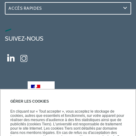
ACCÈS RAPIDES
SUIVEZ-NOUS
GÉRER LES COOKIES
En cliquant sur « Tout accepter », vous acceptez le stockage de
cookies, autres que essentiels et fonctionnels, sur votre appareil pour
réaliser des mesures d'audience à des fins statistiques ainsi que de
publicités (cookies Tiers). L'université est responsable de traitement
pour le site Internet. Les cookies Tiers sont détaillés par domaine
dans nos mentions légales. En cas de refus ou d'acceptation des