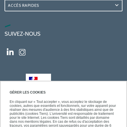
ACCÈS RAPIDES
SUIVEZ-NOUS
GÉRER LES COOKIES
En cliquant sur « Tout accepter », vous acceptez le stockage de
cookies, autres que essentiels et fonctionnels, sur votre appareil pour
réaliser des mesures d'audience à des fins statistiques ainsi que de
publicités (cookies Tiers). L'université est responsable de traitement
pour le site Internet. Les cookies Tiers sont détaillés par domaine
dans nos mentions légales. En cas de refus ou d'acceptation des
traceurs, vos paramètres seront sauvegardés pour une durée de 6