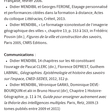
Française, février 2006.
Didier MENDIBIL et Georges FERONE, Etayage personnalisé
et performances ciblées dans la formation à distance, Actes
du colloque
Littéracies,
Créteil, 2013.
Didier MENDIBIL, « Le formatage iconotextuel de l’imagerie
géographique des villes », chapitre 13, p. 153 à 163, in Frédéric
Pousin (dir.),
Figures de la ville et construction des savoirs,
Paris 2005, CNRS Editions.
Communications
:
Didier MENDIBIL 14 chapitres sur les 48 constituant
l’ouvrage de Pascal CLERC (dir.), Florence DEPREST, Guilhem
LABINAL,
Géographies. Epistémologie et histoire des savoirs
sur l’espace, CNED-SEDES
, 2012, 312 p.
Didier MENDIBIL, Véronique GARAS, Dominique DEVE-
BOURQUIN et alii in Bruno Hourst (dir), Chapitre 1 Histoire-
Géographie, p. 11 à 74,
Guide pour enseigner autrement avec
la théorie des intelligences multiples
. Paris, Retz, 2009.(3
tomes publiés entre 2009 et 2011)