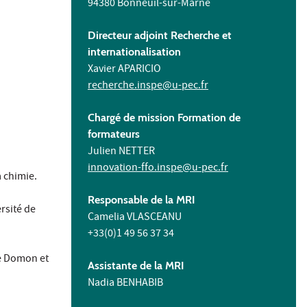
94380 Bonneuil-sur-Marne
Directeur adjoint Recherche et
internationalisation
Xavier APARICIO
recherche.inspe@u-pec.fr
Chargé de mission Formation de
formateurs
Julien NETTER
innovation-ffo.inspe@u-pec.fr
a chimie.
Responsable de la MRI
ersité de
Camelia VLASCEANU
+33(0)1 49 56 37 34
ce Domon et
Assistante de la MRI
Nadia BENHABIB