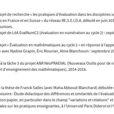
et de recherche « les pratiques d’évaluation dans les disciplines s
es en France et en Suisse » du réseau RE.S.E.I.D.A, débuté en juin 20
suisses.
jet de LéA EvalNumC2 (évaluation en numération au cycle 2) : sep
et « Évaluation en mathématiques au cycle 2 » en réponse à l’appe
» avec Nadine Grapin, Éric Mounier, Aline Blanchouin : septembre 2
 la tâche 3 du projet ANR NéoPRAEVAL (Nouveaux Outils pour de n
et d'enseignement des mathématiques), 2014-2018.
e la thèse de Franck Salles (avec Maha Abboud-Blanchard) débutée
isoire : Étude didactique des différences et similarités de l'évaluat
on papier, en particulier dans le champ "variations et relations" et
es sur les pratiques enseignantes, à l’Université Paris Diderot et l