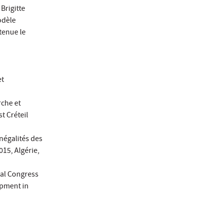
Brigitte
odèle
tenue le
et
rche et
st Créteil
négalités des
15, Algérie,
al Congress
opment in