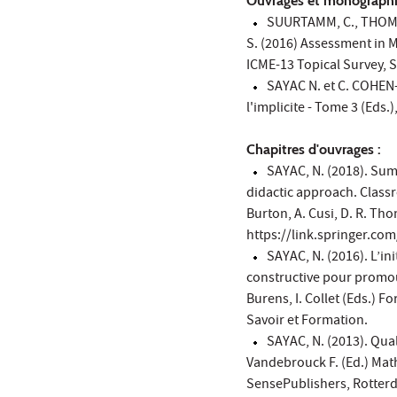
Ouvrages et monographi
SUURTAMM, C., THOMPS
S. (2016) Assessment in
ICME-13 Topical Survey, S
SAYAC N. et C. COHEN-
l'implicite - Tome 3 (Eds.
Chapitres d'ouvrages :
SAYAC, N. (2018). Sum
didactic approach. Class
Burton, A. Cusi, D. R. Th
https://link.springer.co
SAYAC, N. (2016). L’in
constructive pour promouvo
Burens, I. Collet (Eds.) F
Savoir et Formation.
SAYAC, N. (2013). Qual
Vandebrouck F. (Ed.) Math
SensePublishers, Rotter