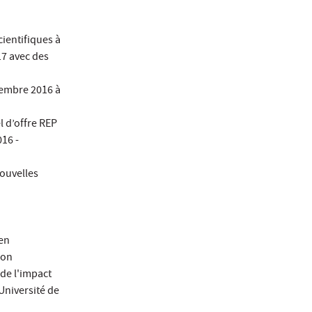
cientifiques à
17 avec des
tembre 2016 à
l d’offre REP
016 -
ouvelles
 en
ion
 de l'impact
’Université de