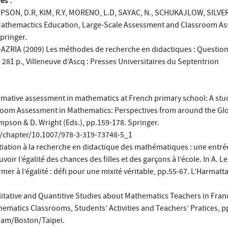
es :
ON, D.R, KIM, R.Y, MORENO, L.D, SAYAC, N., SCHUKAJLOW, SILVER,
 Mathemactics Education, Large-Scale Assessment and Classroom A
pringer.
AZRIA (2009) Les méthodes de recherche en didactiques : Questio
), 281 p., Villeneuve d’Ascq : Presses Universitaires du Septentrion
mative assessment in mathematics at French primary school: A stu
room Assessment in Mathematics: Perspectives from around the Glo
ompson & D. Wright (Eds.), pp.159-178. Springer.
m/chapter/10.1007/978-3-319-73748-5_1
itiation à la recherche en didactique des mathématiques : une entré
ir l’égalité des chances des filles et des garçons à l’école. In A. L
ormer à l’égalité : défi pour une mixité véritable, pp.55-67. L’Harmatt
itative and Quantitive Studies about Mathematics Teachers in Franc
ematics Classrooms, Students’ Activities and Teachers’ Pratices, p
dam/Boston/Taipei.