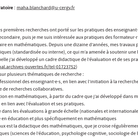
atoire :
maha.blanchard@u-cergy.fr
s premières recherches ont porté sur les pratiques des enseignant·
condaire, puis je me suis intéressée aux pratiques des formateur·r
aire en mathématiques. Depuis une dizaine d’années, mes travaux p
iques (standardisée ou interne), ce qui m’a amenée à soutenir une
le j’ai développé un cadre didactique de l’évaluation et de ses pr
hal.archives-ouvertes.fr/tel-01723752
)
e sur plusieurs thématiques de recherche :
sionnel des enseignant·e·s, en lien avec l’initiation à la recherch
e de recherches collaboratives.
tion en mathématiques, à partir du cadre que j’ai développé dans 
 en lien avec l’évaluation et ses pratiques.
ans les évaluations à grande échelle (nationales et internationale
e en éducation et plus spécifiquement en mathématiques
aux est la didactique des mathématiques, que je croise régulièreme
ques (sciences de l’éducation, psychologie cognitive, sociologie de 