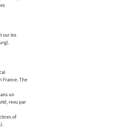
des
t sur les
urg).
cal
n France. The
dans un
vité, revu par
tices of
).