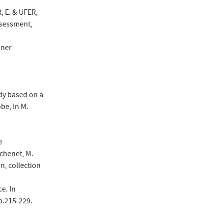
 E. & UFER,
ssessment,
nner
dy based on a
be, In M.
e
echenet, M.
an, collection
e. In
p.215-229.