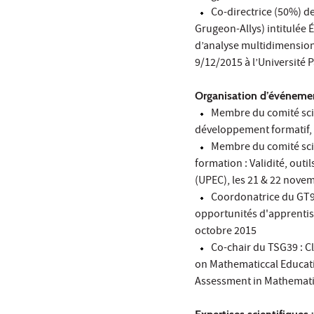
Co-directrice (50%) d
Grugeon-Allys) intitulée 
d’analyse multidimension
9/12/2015 à l’Université P
Organisation d’événemen
Membre du comité scie
développement formatif, é
Membre du comité scie
formation : Validité, outi
(UPEC), les 21 & 22 nove
Coordonatrice du GT9 :
opportunités d'apprentis
octobre 2015
Co-chair du TSG39 : C
on Mathematiccal Educat
Assessment in Mathemati