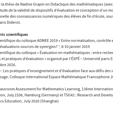
e la thèse de Nadine Grapin en Didactique des mathématiques (avec 
Étude de la validité de dispositifs d’évaluation et conception d’un m
nelle des connaissances numériques des élèves de fin d’école, sou
aris Diderot.
ts scientifiques
ntifique du colloque ADMEE 2019 « Entre normalisation, contrôle 
valuations sources de synergies? ”, 8-10 janvier 2019
ntifique du colloque « Évaluation en mathématiques : entre reche
ls et pratiques d’évaluation » organisé par l’ÉSPÉ – Université paris E
mbre 2016.
 Les pratiques d'enseignement et d'évaluation face aux défis des i
sage, Colloque international Espace Mathématique Francophone 20
lassroom Assessment for Mathematics Learning, 13ème Internation
ion, July 2106, Hamburg (Germany) et TSG42 : Research and Devel
cs Education, July 2020 (Shanghai)