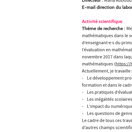
Directeur :
Maha Abboud
E-mail direction du labor
Activité scientifique
Thème de recherche :
Me
mathématiques dans le se
d’enseignant·e·s du prim
l’évaluation en mathémat
novembre 2017 dans laquel
mathématiques (
https://
Actuellement, je travaill
- Le développement profes
formation et dans le cadr
- Les pratiques d’évalua
- Les inégalités scolaires
- L’impact du numérique d
- Les questions de genr
Le cadre de tous ces trav
d’autres champs scientifi