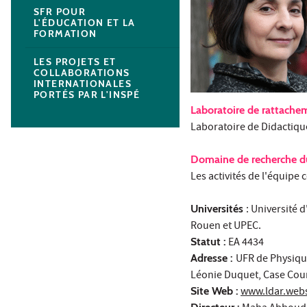
SFR POUR
L'ÉDUCATION ET LA
FORMATION
LES PROJETS ET
COLLABORATIONS
INTERNATIONALES
PORTÉS PAR L'INSPÉ
Laboratoire de rattache
Laboratoire de Didactiq
Domaine de recherche du
Les activités de l'équipe
Universités
: Université 
Rouen et UPEC.
Statut :
EA 4434
Adresse :
UFR de Physique
Léonie Duquet, Case Cour
Site Web :
www.ldar.webs