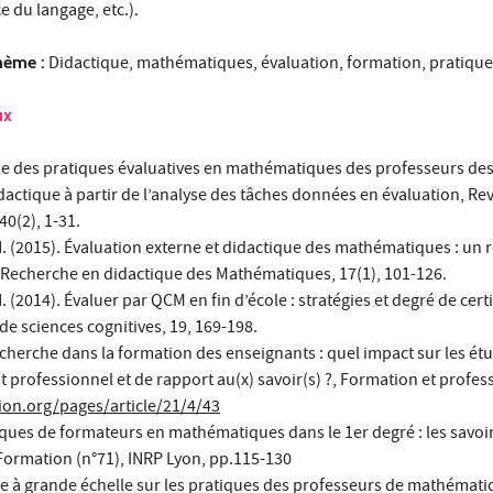
e du langage, etc.)
.
hème :
Didactique, mathématiques, évaluation, formation, pratique
ux
de des pratiques évaluatives en mathématiques des professeurs des
actique à partir de l’analyse des tâches données en évaluation, Re
40(2), 1-31.
 (2015). Évaluation externe et didactique des mathématiques : un 
f, Recherche en didactique des Mathématiques, 17(1), 101-126.
 (2014). Évaluer par QCM en fin d’école : stratégies et degré de cert
de sciences cognitives, 19, 169-198.
cherche dans la formation des enseignants : quel impact sur les ét
rofessionnel et de rapport au(x) savoir(s) ?, Formation et profess
ion.org/pages/article/21/4/43
ques de formateurs en mathématiques dans le 1er degré : les savoi
Formation (n°71), INRP Lyon, pp.115-130
de à grande échelle sur les pratiques des professeurs de mathémati