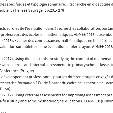
iables spécifiques et typologie sommaire. , Recherche en didactique 
oble, La Pensée Sauvage, pp.231- 278
cts et rôles de l’évaluation dans 2 recherches collaboratives portan
es professeurs des écoles en mathématiques. ADMEE 2018 (Luxembo
. (2018). Évaluer des connaissances mathématiques en fin d’école :
aluation sur tablette et une évaluation papier-crayon. ADMEE 2018
 (2017). Using didactic tools for studying the content of mathemati
with external and internal assessments in primary school classes i
Conference (Prague).
l développement professionnel pour les différents sujets engagés 
 recherche-formation ? Étude à partir du cadre de la théorie de l’acti
Dijon).
. (2017). Using external assessments for improving assessment prac
 a first study and some methodological questions. CERME 10 (Dublin