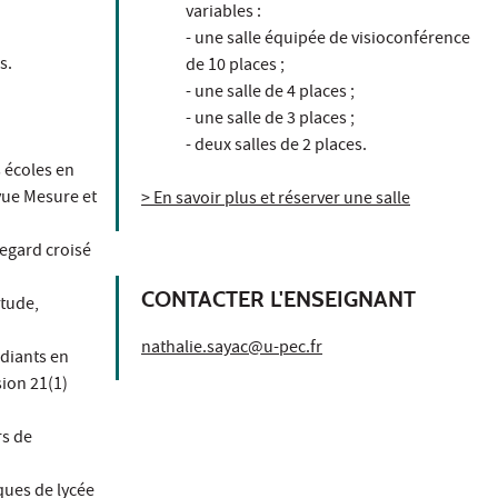
variables :
- une salle équipée de visioconférence
s.
de 10 places ;
- une salle de 4 places ;
- une salle de 3 places ;
- deux salles de 2 places.
 écoles en
vue Mesure et
> En savoir plus et réserver une salle
regard croisé
CONTACTER L'ENSEIGNANT
itude,
nathalie.sayac@u-pec.fr
udiants en
ion 21(1)
rs de
ques de lycée