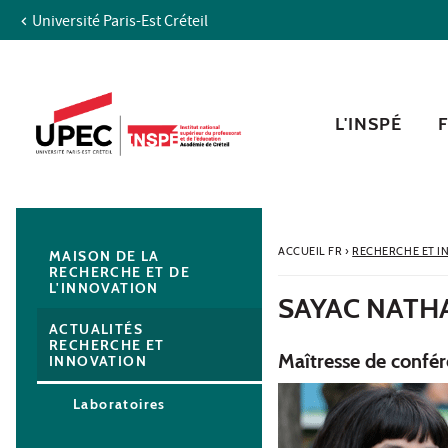
Université Paris-Est Créteil
Aller au contenu
Navigation
Accès directs
Recherche
Navigation secondaire
L'INSPÉ
ACCUEIL FR
›
RECHERCHE ET I
MAISON DE LA
RECHERCHE ET DE
L'INNOVATION
SAYAC NATH
ACTUALITÉS
RECHERCHE ET
Maîtresse de confé
INNOVATION
Laboratoires