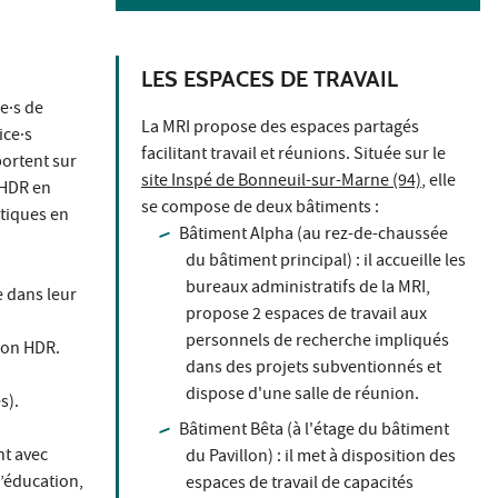
LES ESPACES DE TRAVAIL
e·s de
La MRI propose des espaces partagés
ice·s
facilitant travail et réunions. Située sur le
ortent sur
site Inspé de Bonneuil-sur-Marne (94)
, elle
 HDR en
se compose de deux bâtiments :
atiques en
Bâtiment Alpha (au rez-de-chaussée
du bâtiment principal) : il accueille les
bureaux administratifs de la MRI,
e dans leur
propose 2 espaces de travail aux
personnels de recherche impliqués
mon HDR.
dans des projets subventionnés et
dispose d'une salle de réunion.
s).
Bâtiment Bêta (à l'étage du bâtiment
nt avec
du Pavillon) : il met à disposition des
l’éducation,
espaces de travail de capacités