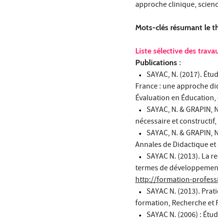
approche clinique, scienc
Mots-clés résumant le t
Liste sélective des trava
Publications
:
SAYAC, N. (2017). Étu
France : une approche did
Évaluation en Éducation, 
SAYAC, N. & GRAPIN, N.
nécessaire et constructi
SAYAC, N. & GRAPIN, N.
Annales de Didactique et 
SAYAC N. (2013). La re
termes de développement p
http://formation-profess
SAYAC N. (2013). Prati
formation, Recherche et 
SAYAC N. (2006) : Étu