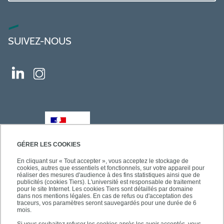
SUIVEZ-NOUS
GÉRER LES COOKIES
En cliquant sur « Tout accepter », vous acceptez le stockage de
cookies, autres que essentiels et fonctionnels, sur votre appareil pour
réaliser des mesures d'audience à des fins statistiques ainsi que de
publicités (cookies Tiers). L'université est responsable de traitement
pour le site Internet. Les cookies Tiers sont détaillés par domaine
dans nos mentions légales. En cas de refus ou d'acceptation des
traceurs, vos paramètres seront sauvegardés pour une durée de 6
mois.