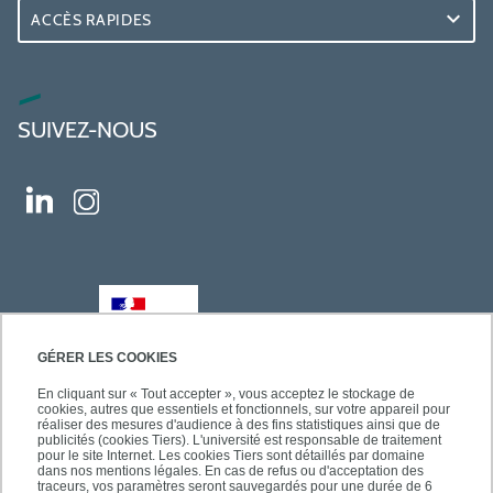
ACCÈS RAPIDES
SUIVEZ-NOUS
GÉRER LES COOKIES
En cliquant sur « Tout accepter », vous acceptez le stockage de
cookies, autres que essentiels et fonctionnels, sur votre appareil pour
réaliser des mesures d'audience à des fins statistiques ainsi que de
publicités (cookies Tiers). L'université est responsable de traitement
pour le site Internet. Les cookies Tiers sont détaillés par domaine
dans nos mentions légales. En cas de refus ou d'acceptation des
traceurs, vos paramètres seront sauvegardés pour une durée de 6