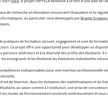
 l'IDEFI
IDEA
, le projet ORPPELA bénéficie à ce titre d'une aide de l
vaux de recherche en éducation concernant l’évaluation et la régulat
nformatiques, en particulier ceux développés par
Brigitte Grugeon-
iques.
de pratiques de formation (accueil, engagement et suivi de formati
rcours. Ce projet offre une opportunité pour développer un disposit
 parcours antérieurs et à la diversité des profils des étudiants. Il s’
 les enseignants et les étudiants les évolutions individuelles nécess
ompétences indispensables pour une insertion professionnelle réu
ucturante.
if est de favoriser, dans les domaines des mathématiques et du fra
étudiants au savoir comme à l’institution, une prise de conscience
et les modes de fonctionnement construits antérieurement et ceux q