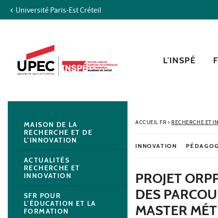
Université Paris-Est Créteil
Aller au contenu
Navigation
Accès directs
Recherche
Navigation secondaire
L'INSPÉ
ACCUEIL FR
›
RECHERCHE ET I
MAISON DE LA
RECHERCHE ET DE
L'INNOVATION
INNOVATION
PÉDAGOG
ACTUALITÉS
RECHERCHE ET
PROJET ORPP
INNOVATION
DES PARCOU
SFR POUR
L'ÉDUCATION ET LA
MASTER MÉTI
FORMATION