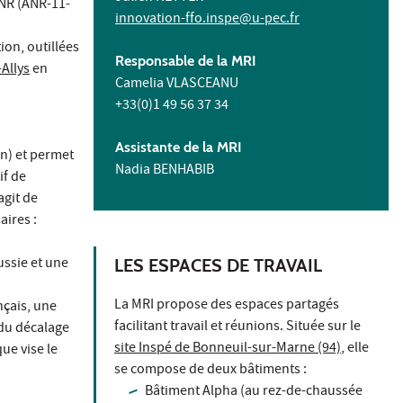
'ANR (ANR-11-
innovation-ffo.inspe@u-pec.fr
ion, outillées
Responsable de la MRI
Allys
en
Camelia VLASCEANU
+33(0)1 49 56 37 34
Assistante de la MRI
on) et permet
Nadia BENHABIB
if de
agit de
aires :
ssie et une
LES ESPACES DE TRAVAIL
La MRI propose des espaces partagés
nçais, une
facilitant travail et réunions. Située sur le
 du décalage
site Inspé de Bonneuil-sur-Marne (94)
, elle
ue vise le
se compose de deux bâtiments :
Bâtiment Alpha (au rez-de-chaussée