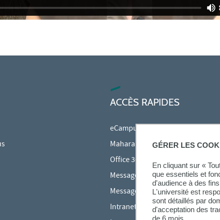
ACCÈS RAPIDES
eCampus
us
Mahara
GÉRER LES COOK
Office 365
En cliquant sur « To
que essentiels et fon
Messagerie des étudiants
d'audience à des fins 
Messagerie des personnels
L'université est resp
sont détaillés par d
Intranet Inspé
d'acceptation des tr
de 6 mois.