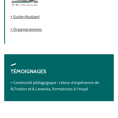
> Guide étudiant
> Organigramme
s
TÉMOIGNAGES
> Continuité pédagogique : retour d’expérience de
N.Fredon et A.Lavenka, formatrices à l’Inspé