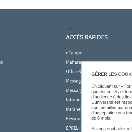
ACCÈS RAPIDES
eCampus
us
Mahara
Office 365
GÉRER LES COOK
Messagerie des étudiants
En cliquant sur « To
Messagerie des personnels
que essentiels et fon
d'audience à des fins 
Intranet Inspé
L'université est resp
sont détaillés par d
Intranet UPEC
d'acceptation des tr
de 6 mois.
Ressources audiovisuelles Inspé
EPREL (cours en ligne)
Si vous souhaitez re