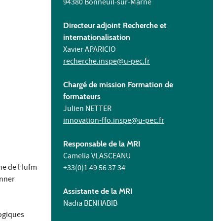
94380 Bonneuil-sur-Marne
Directeur adjoint Recherche et
internationalisation
Xavier APARICIO
recherche.inspe@u-pec.fr
Chargé de mission Formation de
formateurs
Julien NETTER
innovation-ffo.inspe@u-pec.fr
Responsable de la MRI
Camelia VLASCEANU
he de l’Iufm
+33(0)1 49 56 37 34
onner
Assistante de la MRI
Nadia BENHABIB
gogiques