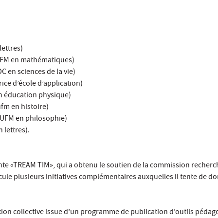
ettres)
UFM en mathématiques)
C en sciences de la vie)
rice d’école d’application)
n éducation physique)
fm en histoire)
IUFM en philosophie)
 lettres).
nte «TREAM TIM», qui a obtenu le soutien de la commission recherc
icule plusieurs initiatives complémentaires auxquelles il tente de d
lexion collective issue d’un programme de publication d’outils péda