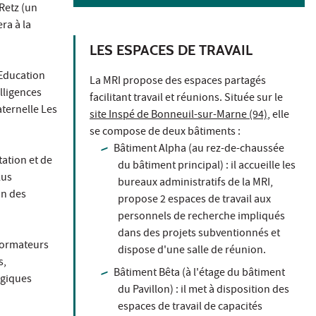
 Retz (un
era à la
LES ESPACES DE TRAVAIL
’Education
La MRI propose des espaces partagés
lligences
facilitant travail et réunions. Située sur le
ternelle Les
site Inspé de Bonneuil-sur-Marne (94)
, elle
se compose de deux bâtiments :
Bâtiment Alpha (au rez-de-chaussée
tation et de
du bâtiment principal) : il accueille les
lus
bureaux administratifs de la MRI,
on des
propose 2 espaces de travail aux
personnels de recherche impliqués
dans des projets subventionnés et
 formateurs
dispose d'une salle de réunion.
s,
Bâtiment Bêta (à l'étage du bâtiment
ogiques
du Pavillon) : il met à disposition des
espaces de travail de capacités