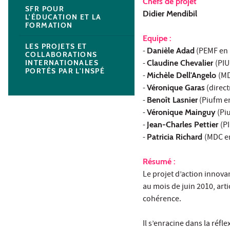
Chefs de projet
SFR POUR
Didier Mendibil
L'ÉDUCATION ET LA
FORMATION
Equipe :
LES PROJETS ET
-
Danièle Adad
(PEMF en l
COLLABORATIONS
-
Claudine Chevalier
(PI
INTERNATIONALES
PORTÉS PAR L'INSPÉ
-
Michèle Dell'Angelo
(MD
-
Véronique Garas
(direct
-
Benoît Lasnier
(Piufm e
-
Véronique Mainguy
(Piu
-
Jean-Charles Pettier
(P
-
Patricia Richard
(MDC en
Résumé :
Le projet d’action innova
au mois de juin 2010, art
cohérence.
Il s’enracine dans la réf