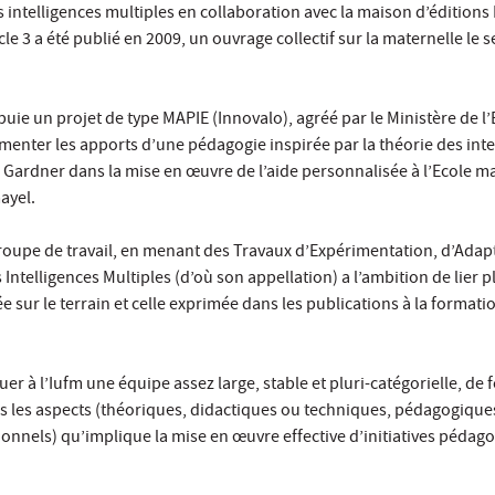
s intelligences multiples en collaboration avec la maison d’éditions
cle 3 a été publié en 2009, un ouvrage collectif sur la maternelle le s
puie un projet de type MAPIE (Innovalo), agréé par le Ministère de l
imenter les apports d’une pédagogie inspirée par la théorie des inte
Gardner dans la mise en œuvre de l’aide personnalisée à l’Ecole ma
ayel.
groupe de travail, en menant des Travaux d’Expérimentation, d’Adap
 Intelligences Multiples (d’où son appellation) a l’ambition de lier p
e sur le terrain et celle exprimée dans les publications à la formati
tituer à l’Iufm une équipe assez large, stable et pluri-catégorielle, de
us les aspects (théoriques, didactiques ou techniques, pédagogique
tionnels) qu’implique la mise en œuvre effective d’initiatives pédag