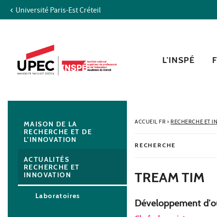
Université Paris-Est Créteil
Aller au contenu
Navigation
Accès directs
Recherche
Navigation secondaire
L'INSPÉ
ACCUEIL FR
›
RECHERCHE ET I
MAISON DE LA
RECHERCHE ET DE
L'INNOVATION
RECHERCHE
ACTUALITÉS
RECHERCHE ET
TREAM TIM
INNOVATION
Laboratoires
Développement d'ou