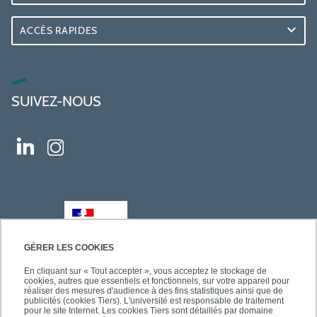
ACCÈS RAPIDES
SUIVEZ-NOUS
GÉRER LES COOKIES
En cliquant sur « Tout accepter », vous acceptez le stockage de
cookies, autres que essentiels et fonctionnels, sur votre appareil pour
réaliser des mesures d'audience à des fins statistiques ainsi que de
publicités (cookies Tiers). L'université est responsable de traitement
pour le site Internet. Les cookies Tiers sont détaillés par domaine