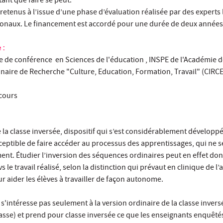
ant que faire se peut.
 retenus à l’issue d’une phase d’évaluation réalisée par des experts 
ionaux. Le financement est accordé pour une durée de deux années
 :
e de conférence en Sciences de l'éducation , INSPE de l'Académie de
inaire de Recherche "Culture, Education, Formation, Travail" (CIRC
 cours
la classe inversée, dispositif qui s’est considérablement développ
eptible de faire accéder au processus des apprentissages, qui ne se
ment. Étudier l’inversion des séquences ordinaires peut en effet do
vs le travail réalisé, selon la distinction qui prévaut en clinique de l’a
r aider les élèves à travailler de façon autonome.
s'intéresse pas seulement à la version ordinaire de la classe inversé
lasse) et prend pour classe inversée ce que les enseignants enquêt