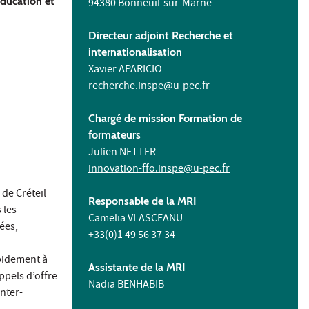
éducation et
94380 Bonneuil-sur-Marne
Directeur adjoint Recherche et
internationalisation
Xavier APARICIO
recherche.inspe@u-pec.fr
Chargé de mission Formation de
formateurs
Julien NETTER
innovation-ffo.inspe@u-pec.fr
 de Créteil
Responsable de la MRI
 les
Camelia VLASCEANU
ées,
+33(0)1 49 56 37 34
apidement à
Assistante de la MRI
ppels d’offre
Nadia BENHABIB
nter-