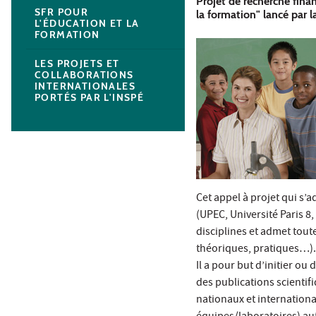
Projet de recherche fina
SFR POUR
la formation" lancé par 
L'ÉDUCATION ET LA
FORMATION
LES PROJETS ET
COLLABORATIONS
INTERNATIONALES
PORTÉS PAR L'INSPÉ
Cet appel à projet qui s’a
(UPEC, Université Paris 8,
disciplines et admet tou
théoriques, pratiques…).
Il a pour but d’initier o
des publications scientif
nationaux et internationa