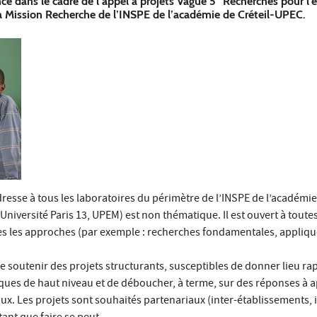
ncé dans le cadre de l’appel à projets Vague 5 "Recherches pour l’
la Mission Recherche de l’INSPE de l’académie de Créteil-UPEC.
dresse à tous les laboratoires du périmètre de l’INSPE de l’académie
 Université Paris 13, UPEM) est non thématique. Il est ouvert à toutes
tes les approches (par exemple : recherches fondamentales, appliqu
u de soutenir des projets structurants, susceptibles de donner lieu r
iques de haut niveau et de déboucher, à terme, sur des réponses à a
ux. Les projets sont souhaités partenariaux (inter-établissements, i