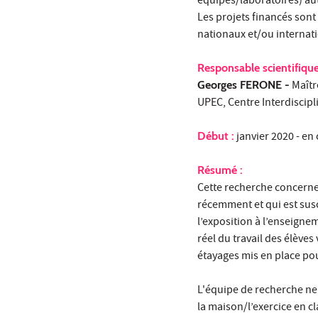
équipes/laboratoires) aut
Les projets financés sont
nationaux et/ou internat
Responsable scientifique
Georges FERONE -
Maîtr
UPEC, Centre Interdiscipl
Début :
janvier 2020 - en
Résumé :
Cette recherche concerne 
récemment et qui est susc
l’exposition à l’enseigne
réel du travail des élèves 
étayages mis en place pou
L'équipe de recherche ne 
la maison/l’exercice en c