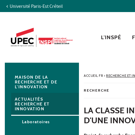
Université Paris-Est Créteil
Aller au contenu
Navigation
Accès directs
Recherche
Navigation secondaire
L'INSPÉ
ACCUEIL FR
›
RECHERCHE ET I
MAISON DE LA
RECHERCHE ET DE
L'INNOVATION
RECHERCHE
ACTUALITÉS
RECHERCHE ET
LA CLASSE I
INNOVATION
D'UNE INNO
Laboratoires