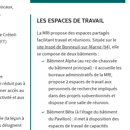
locaux,
.
LES ESPACES DE TRAVAIL
La MRI propose des espaces partagés
 Créteil-
facilitant travail et réunions. Située sur le
EFT)
site Inspé de Bonneuil-sur-Marne (94)
, elle
se compose de deux bâtiments :
Bâtiment Alpha (au rez-de-chaussée
du bâtiment principal) : il accueille les
bureaux administratifs de la MRI,
ée
propose 2 espaces de travail aux
 réduit pas à
personnels de recherche impliqués
nner accès au
dans des projets subventionnés et
ctivité et aux
dispose d'une salle de réunion.
Bâtiment Bêta (à l'étage du bâtiment
e (la leçon à
du Pavillon) : il met à disposition des
és désignent
espaces de travail de capacités