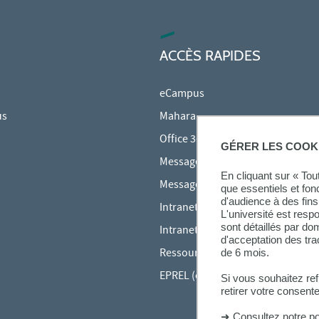
ACCÈS RAPIDES
eCampus
us
Mahara
Office 365
GÉRER LES COOK
Messagerie des étudiants
En cliquant sur « To
Messagerie des personnels
que essentiels et fon
d'audience à des fins 
Intranet Inspé
L'université est resp
sont détaillés par d
Intranet UPEC
d'acceptation des tr
Ressources audiovisuelles Inspé
de 6 mois.
EPREL (cours en ligne)
Si vous souhaitez re
retirer votre consent
➜
Consultez notre po