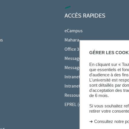
ACCÈS RAPIDES
eCampus
us
Mahara
Office 365
GÉRER LES COOK
Messagerie des étudiants
En cliquant sur « To
Messagerie des personnels
que essentiels et fon
d'audience à des fins 
Intranet Inspé
L'université est resp
sont détaillés par d
Intranet UPEC
d'acceptation des tr
Ressources audiovisuelles Inspé
de 6 mois.
EPREL (cours en ligne)
Si vous souhaitez re
retirer votre consent
➜
Consultez notre po