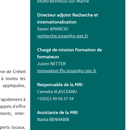
94380 Bonneuil-sur-Marne
Directeur adjoint Recherche et
internationalisation
Xavier APARICIO
recherche.inspe@u-pec.fr
Chargé de mission Formation de
formateurs
Julien NETTER
innovation-ffo.inspe@u-pec.fr
ie de Créteil
 à toutes les
Responsable de la MRI
 appliquées,
Camelia VLASCEANU
+33(0)1 49 56 37 34
u rapidement à
appels d’offre
Assistante de la MRI
ments, inter-
Nadia BENHABIB
perts locaux,