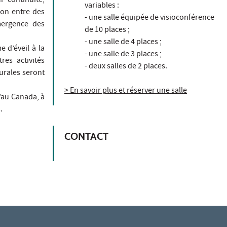
r continuité,
variables :
ion entre des
- une salle équipée de visioconférence
mergence des
de 10 places ;
- une salle de 4 places ;
 d’éveil à la
- une salle de 3 places ;
es activités
- deux salles de 2 places.
urales seront
> En savoir plus et réserver une salle
u’au Canada, à
.
CONTACT