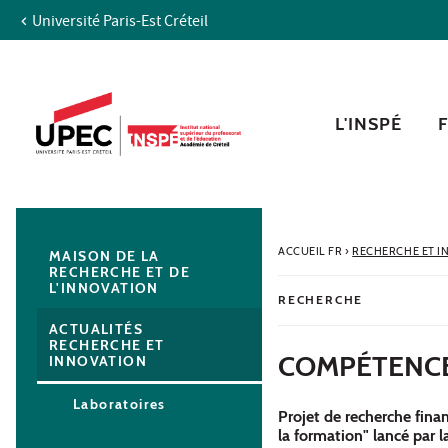
Université Paris-Est Créteil
Aller au contenu
Navigation
Accès directs
Recherche
Navigation secondaire
L'INSPÉ
ACCUEIL FR
›
RECHERCHE ET I
MAISON DE LA
RECHERCHE ET DE
L'INNOVATION
RECHERCHE
ACTUALITÉS
RECHERCHE ET
COMPÉTENCE
INNOVATION
Laboratoires
Projet de recherche fina
la formation" lancé par 