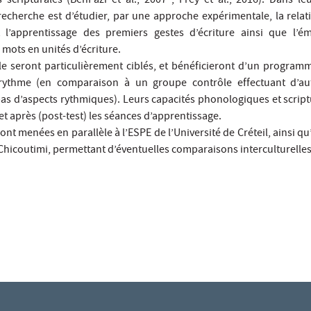
cripturales (BenPazi et al., 2007 ; Frey et al., 2016). Dans leu
 recherche est d’étudier, par une approche expérimentale, la relat
 l’apprentissage des premiers gestes d’écriture ainsi que l’é
 mots en unités d’écriture.
e seront particulièrement ciblés, et bénéficieront d’un programme
rythme (en comparaison à un groupe contrôle effectuant d’autr
pas d’aspects rythmiques). Leurs capacités phonologiques et script
et après (post-test) les séances d’apprentissage.
nt menées en parallèle à l’ESPE de l’Université de Créteil, ainsi q
Chicoutimi, permettant d’éventuelles comparaisons interculturelles