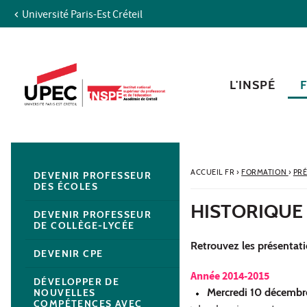
Université Paris-Est Créteil
Aller au contenu
Navigation
Accès directs
Recherche
Navigation secondaire
L'INSPÉ
ACCUEIL FR
›
FORMATION
›
PRÉ
DEVENIR PROFESSEUR
DES ÉCOLES
HISTORIQUE 
DEVENIR PROFESSEUR
DE COLLÈGE-LYCÉE
Retrouvez les présentat
DEVENIR CPE
Année 2014-2015
DÉVELOPPER DE
M
ercredi 10 décemb
NOUVELLES
COMPÉTENCES AVEC