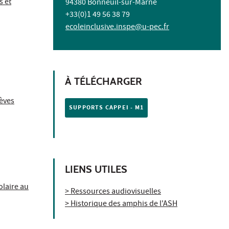
s et
94380 Bonneuil-sur-Marne
+33(0)1 49 56 38 79
ecoleinclusive.inspe@u-pec.fr
À TÉLÉCHARGER
lèves
SUPPORTS CAPPEI - M1
LIENS UTILES
olaire au
> Ressources audiovisuelles
> Historique des amphis de l'ASH