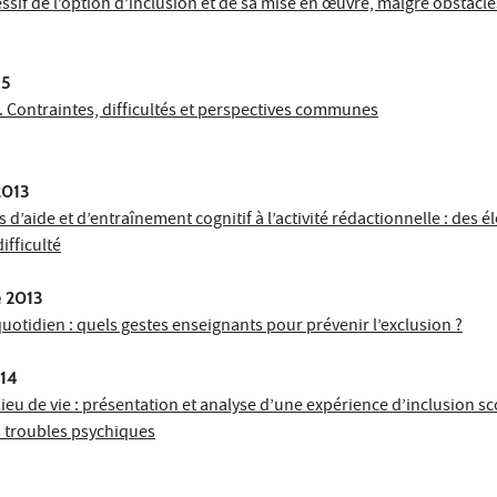
if de l’option d’inclusion et de sa mise en œuvre, malgré obstacle
15
. Contraintes, difficultés et perspectives communes
2013
 d’aide et d’entraînement cognitif à l’activité rédactionnelle : des é
ifficulté
e 2013
quotidien : quels gestes enseignants pour prévenir l’exclusion ?
014
lieu de vie : présentation et analyse d’une expérience d’inclusion sc
s troubles psychiques