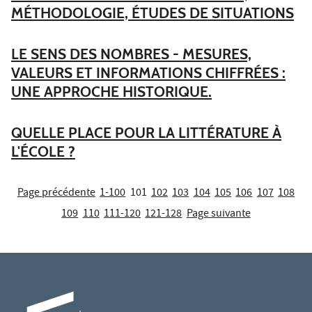
MÉTHODOLOGIE, ÉTUDES DE SITUATIONS
LE SENS DES NOMBRES - MESURES,
VALEURS ET INFORMATIONS CHIFFRÉES :
UNE APPROCHE HISTORIQUE.
QUELLE PLACE POUR LA LITTÉRATURE À
L'ÉCOLE ?
Page précédente
1-100
101
102
103
104
105
106
107
108
109
110
111-120
121-128
Page suivante