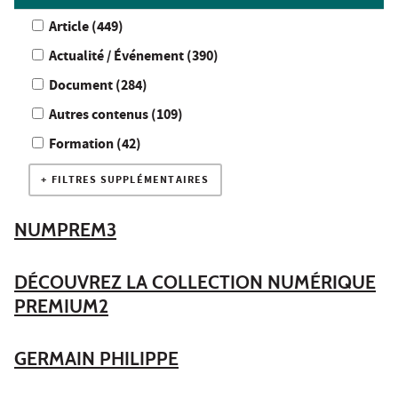
Article (449
résultats
)
Actualité / Événement (390
résultats
)
Document (284
résultats
)
Autres contenus (109
résultats
)
Formation (42
résultats
)
FILTRES SUPPLÉMENTAIRES
NUMPREM3
DÉCOUVREZ LA COLLECTION NUMÉRIQUE
PREMIUM2
GERMAIN PHILIPPE