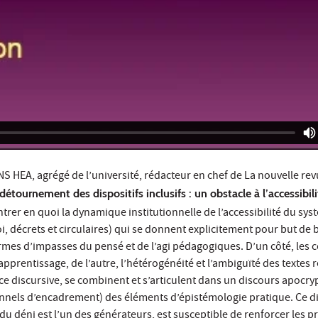
NS HEA, agrégé de l’université, rédacteur en chef de La nouvelle re
détournement des dispositifs inclusifs : un obstacle à l’accessibili
trer en quoi la dynamique institutionnelle de l’accessibilité du sys
oi, décrets et circulaires) qui se donnent explicitement pour but de bâ
rmes d’impasses du pensé et de l’agi pédagogiques. D’un côté, les c
pprentissage, de l’autre, l’hétérogénéité et l’ambiguïté des textes r
ce discursive, se combinent et s’articulent dans un discours apocry
rsonnels d’encadrement) des éléments d’épistémologie pratique. Ce d
du déni est l’un des générateurs, est susceptible de renforcer les p