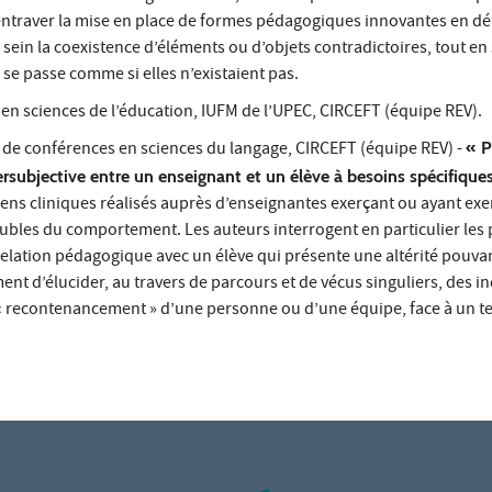
 d’entraver la mise en place de formes pédagogiques innovantes en d
son sein la coexistence d’éléments ou d’objets contradictoires, tout e
se passe comme si elles n’existaient pas.
 en sciences de l’éducation, IUFM de l’UPEC, CIRCEFT (équipe REV).
e de conférences en sciences du langage, CIRCEFT (équipe REV) -
« P
tersubjective entre un enseignant et un élève à besoins spécifique
ens cliniques réalisés auprès d’enseignantes exerçant ou ayant exe
oubles du comportement. Les auteurs interrogent en particulier les
a relation pédagogique avec un élève qui présente une altérité pouva
ment d’élucider, au travers de parcours et de vécus singuliers, des i
 recontenancement » d’une personne ou d’une équipe, face à un tel