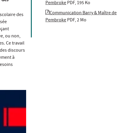
Pembroke
PDF, 195 Ko
Communication Barry & Maître de
 scolaire des
Pembroke
PDF, 2 Mo
isée
rçant
ée, ou non,
s. Ce travail
 des discours
lement à
besoins