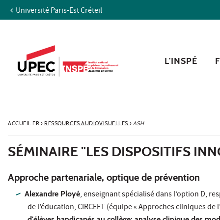
Université Paris-Est Créteil
Aller au contenu
Navigation
Accès directs
Recherche
L'INSPÉ
ACCUEIL FR
›
RESSOURCES AUDIOVISUELLES
›
ASH
SÉMINAIRE "LES DISPOSITIFS INN
Approche partenariale, optique de prévention
Alexandre Ployé
, enseignant spécialisé dans l’option D, r
de l’éducation, CIRCEFT (équipe « Approches cliniques de l’
d'élèves handicapés au collège: analyse clinique des mo