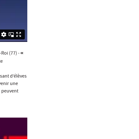
-Roi (77) -
«
te
ssant d’élèves
évenir une
i peuvent