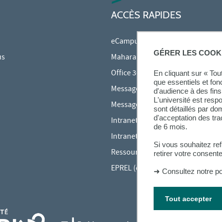
ACCÈS RAPIDES
eCampus
GÉRER LES COOK
us
Mahara
Office 365
En cliquant sur « To
que essentiels et fon
Messagerie des étudiants
d'audience à des fins 
L'université est resp
Messagerie des personnels
sont détaillés par d
d'acceptation des tr
Intranet Inspé
de 6 mois.
Intranet UPEC
Si vous souhaitez re
Ressources audiovisuelles Inspé
retirer votre consent
EPREL (cours en ligne)
➜
Consultez notre po
Tout accepter