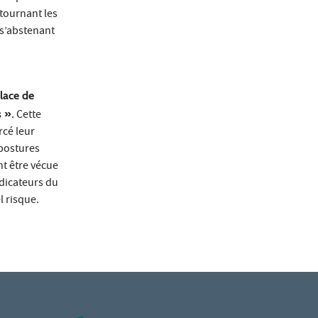
étournant les
n s’abstenant
lace de
s »
. Cette
rcé leur
 postures
nt être vécue
ndicateurs du
 risque.