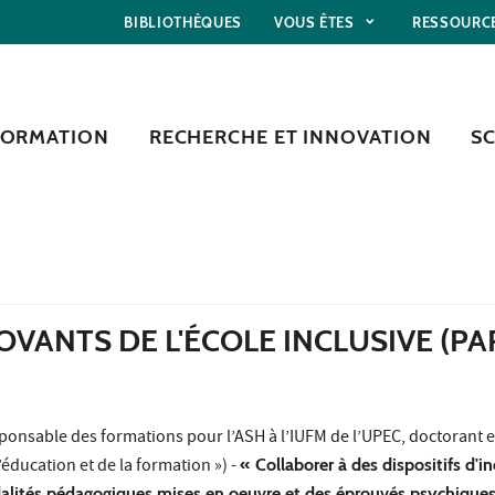
BIBLIOTHÈQUES
VOUS ÊTES
RESSOURC
FORMATION
RECHERCHE ET INNOVATION
S
OVANTS DE L'ÉCOLE INCLUSIVE (PAR
esponsable des formations pour l’ASH à l’IUFM de l’UPEC, doctorant 
éducation et de la formation ») -
« Collaborer à des dispositifs d'i
dalités pédagogiques mises en oeuvre et des éprouvés psychique