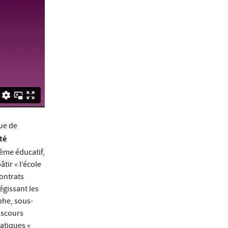
vue de
té
tème éducatif,
tir « l’école
ontrats
égissant les
phe, sous-
iscours
ratiques «