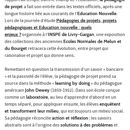
rapport au temps. Dans le champ de l’éducation,
de projet
a fait son entrée dans les textes officiels, après une
longue histoire liée aux courants de l’
Education Nouvelle
.
Lors de la journée d’étude
Pédagogies de projets, projets
pédagogiques et Education nouvelle : quels
enjeux ?
organisée à l’
INSPE de Livry-Gargan
, une exposition
des collections des anciennes
Ecoles Normales de Melun et
du Bourget
retracera cette évolution, entre projet qui
rationalise et projet qui donne sens.
Remettant en question la transmission d’un savoir « bancaire
» et la passivité de l’élève, la pédagogie de projet prend sa
source dans la méthode «
learning by doing
» du pédagogue
américain
John Dewey
(1859-1952). Dans son école conçue
comme un
laboratoire
, au lieu d’apprendre d’abord en un
temps séparé, pour appliquer ensuite, les élèves
enquêtent
et transforment leur milieu
, qui est toujours un milieu social.
Sa pédagogie réconcilie
action et réflexion
: les savoirs
abstraits sont à l'origine des
solutions à des problèmes
et