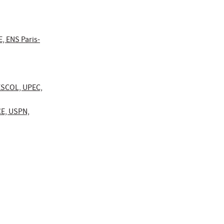
E, ENS Paris-
-ESCOL, UPEC,
CE, USPN,