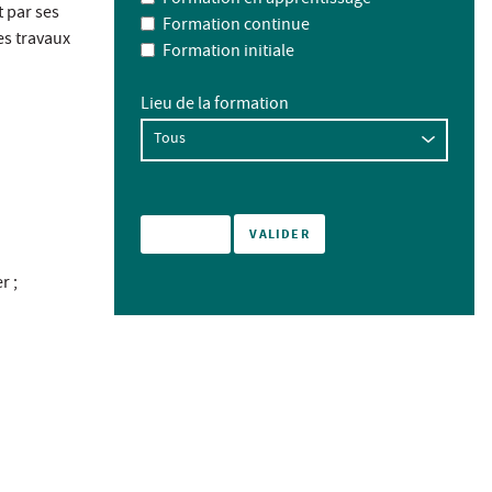
 par ses
Formation continue
es travaux
Formation initiale
Lieu de la formation
r ;