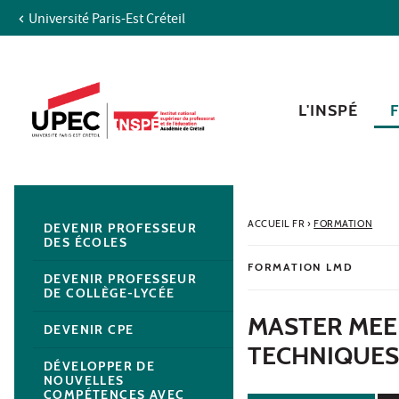
Université Paris-Est Créteil
Aller au contenu
Navigation
Accès directs
Recherche
Navigation secondaire
L'INSPÉ
ACCUEIL FR
›
FORMATION
DEVENIR PROFESSEUR
DES ÉCOLES
FORMATION LMD
DEVENIR PROFESSEUR
DE COLLÈGE-LYCÉE
MASTER MEE
DEVENIR CPE
TECHNIQUES 
DÉVELOPPER DE
NOUVELLES
COMPÉTENCES AVEC