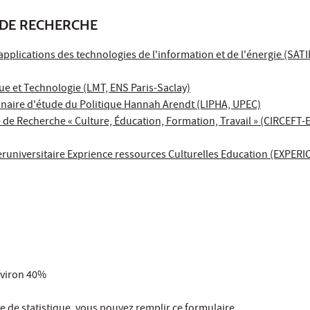
DE RECHERCHE
pplications des technologies de l'information et de l'énergie (SATI
e et Technologie (LMT, ENS Paris-Saclay)
linaire d'étude du Politique Hannah Arendt (LIPHA, UPEC)
e de Recherche « Culture, Éducation, Formation, Travail » (CIRCEFT
eruniversitaire Exprience ressources Culturelles Education (EXPERI
nviron 40%
 de statistique, vous pouvez remplir
ce formulaire
.