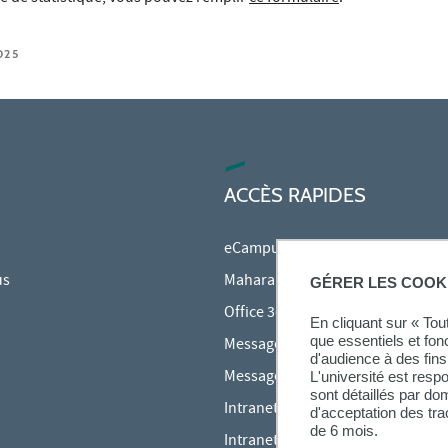
025
ACCÈS RAPIDES
eCampus
us
Mahara
GÉRER LES COOK
Office 365
En cliquant sur « To
que essentiels et fon
Messagerie des étudiants
d'audience à des fins 
Messagerie des personnels
L'université est resp
sont détaillés par d
Intranet Inspé
d'acceptation des tr
de 6 mois.
Intranet UPEC