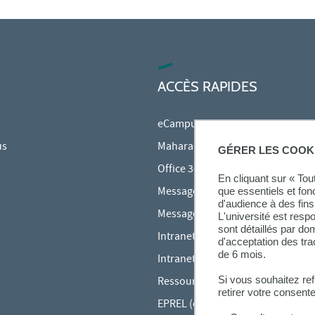
ACCÈS RAPIDES
eCampus
us
Mahara
GÉRER LES COOK
Office 365
En cliquant sur « To
Messagerie des étudiants
que essentiels et fon
d'audience à des fins 
Messagerie des personnels
L'université est resp
sont détaillés par d
Intranet Inspé
d'acceptation des tr
de 6 mois.
Intranet UPEC
Si vous souhaitez re
Ressources audiovisuelles Inspé
retirer votre consent
EPREL (cours en ligne)