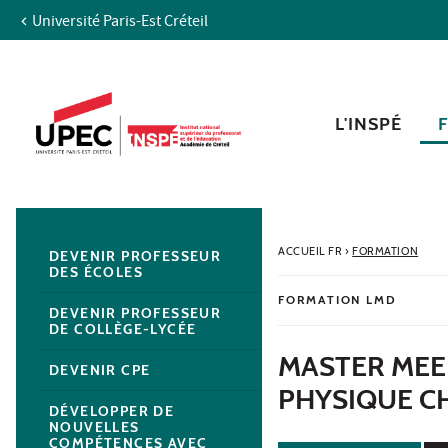
Université Paris-Est Créteil
Aller au contenu
Navigation
Accès directs
Recherche
Navigation secondaire
L'INSPÉ
ACCUEIL FR
›
FORMATION
DEVENIR PROFESSEUR
DES ÉCOLES
FORMATION LMD
DEVENIR PROFESSEUR
DE COLLÈGE-LYCÉE
MASTER MEE
DEVENIR CPE
PHYSIQUE CH
DÉVELOPPER DE
NOUVELLES
COMPÉTENCES AVEC