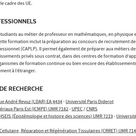
 le cadre des UE.
ESSIONNELS
étudiants au métier de professeur en mathématiques, en physique e
ette formation inclut la préparation au concours de recrutement de
fessionnel (CAPLP). Il permet également de préparer aux métiers de
issements privés sous contrat, dans des centres de formation d’app
organismes de formation continue ou bien encore des établissement
ment à l’étranger.
DE RECHERCHE
que André Revuz (LDAR) EA 4434
-
Université Paris Diderot
tériaux Paris Est (ICMPE) UMR 7182
-
UPEC
/
CNRS
EIS (Épistémologie et histoire des sciences) UMR 7219
-
Université
Cellulaire, Réparation et Régénération Tissulaires (CRRET) UMR 71