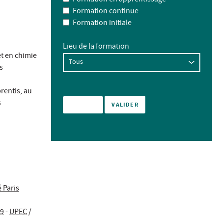
Formation continue
Formation initiale
Lieu de la formation
t en chimie
s
rentis, au
s
 Paris
49
-
UPEC
/