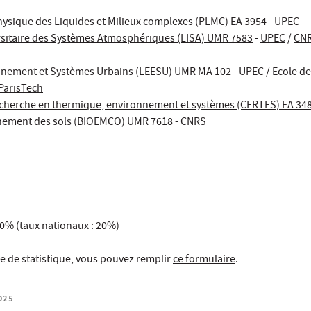
ysique des Liquides et Milieux complexes (PLMC) EA 3954
-
UPEC
rsitaire des Systèmes Atmosphériques (LISA) UMR 7583
-
UPEC
/
CN
nnement et Systèmes Urbains (LEESU) UMR MA 102 - UPEC / Ecole de
ParisTech
recherche en thermique, environnement et systèmes (CERTES) EA 34
onnement des sols (BIOEMCO) UMR 7618
-
CNRS
00% (taux nationaux : 20%)
 de statistique, vous pouvez remplir
ce formulaire
.
025