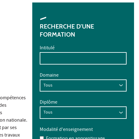
RECHERCHE D'UNE
FORMATION
Intitulé
Domaine
 compétences
Diplôme
 des
s
ion nationale.
 par ses
Modalité d'enseignement
es travaux
Formation en apprentissage