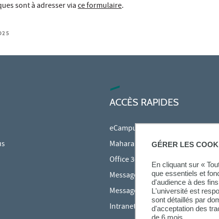
ques sont à adresser via
ce formulaire
.
025
ACCÈS RAPIDES
eCampus
us
Mahara
GÉRER LES COOK
Office 365
En cliquant sur « To
que essentiels et fon
Messagerie des étudiants
d'audience à des fins 
Messagerie des personnels
L'université est resp
sont détaillés par d
Intranet Inspé
d'acceptation des tr
de 6 mois.