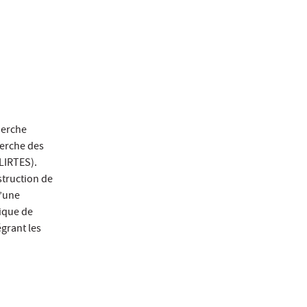
herche
herche des
LIRTES).
struction de
d’une
tique de
égrant les