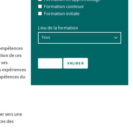
Formation continue
Formation initiale
Lieu de la formation
 compétences
ition de ces
 ses
es expériences
ompétences du
er vers une
ces des