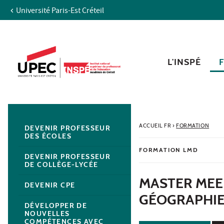
Université Paris-Est Créteil
Aller au contenu
Navigation
Accès directs
Recherche
Navigation secondaire
L'INSPÉ
ACCUEIL FR
›
FORMATION
DEVENIR PROFESSEUR
DES ÉCOLES
FORMATION LMD
DEVENIR PROFESSEUR
DE COLLÈGE-LYCÉE
MASTER MEE
DEVENIR CPE
GÉOGRAPHIE
DÉVELOPPER DE
NOUVELLES
COMPÉTENCES AVEC