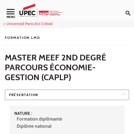
Aller au contenu
Navigation secondaire
MENU
Université Paris-Est Créteil
FORMATION LMD
MASTER MEEF 2ND DEGRÉ
PARCOURS ÉCONOMIE-
GESTION (CAPLP)
PRÉSENTATION
NATURE :
Formation diplômante
Diplôme national