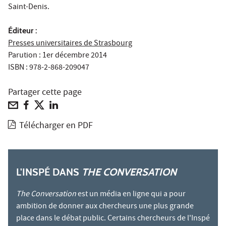
Saint-Denis.
Éditeur :
Presses universitaires de Strasbourg
Parution : 1er décembre 2014
ISBN :
978-2-868-209047
Partager cette page
Télécharger en PDF
L'INSPÉ DANS
THE CONVERSATION
The Conversation
est un média en ligne qui a pour
ambition de donner aux chercheurs une plus grande
place dans le débat public. Certains chercheurs de l'Inspé