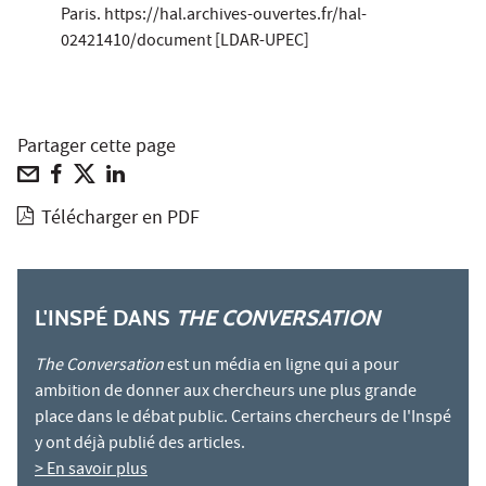
Paris. https://hal.archives-ouvertes.fr/hal-
02421410/document [LDAR-UPEC]
Partager cette page
Télécharger en PDF
L'INSPÉ DANS
THE CONVERSATION
The Conversation
est un média en ligne qui a pour
ambition de donner aux chercheurs une plus grande
place dans le débat public. Certains chercheurs de l'Inspé
y ont déjà publié des articles.
> En savoir plus