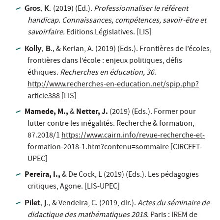
Gros, K.
(2019) (Ed.).
Professionnaliser le référent
handicap. Connaissances, compétences, savoir-être et
savoirfaire.
Editions Législatives. [LIS]
Kolly, B.,
& Kerlan, A. (2019) (Eds.). Frontières de l’écoles,
frontières dans l’école : enjeux politiques, défis
éthiques.
Recherches en éducation, 36
.
http://www.recherches-en-education.net/spip.php?
article388
[LIS]
Mamede, M.,
Netter, J.
&
(2019) (Eds.). Former pour
lutter contre les inégalités.
Recherche & formation,
87.
2018/1
https://www.cairn.info/revue-recherche-et-
formation-2018-1.htm?contenu=sommaire
[CIRCEFT-
UPEC]
Pereira, I.,
& De Cock, L (2019) (Eds.).
Les pédagogies
critiques,
Agone. [LIS-UPEC]
Pilet, J.,
& Vendeira, C. (2019, dir.).
Actes du séminaire de
didactique des mathématiques 2018
. Paris : IREM de