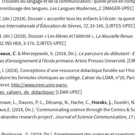
). Troubles du langage et de la communication : quelle prise en com
rentissage des langues.
Les Langues Modernes, 2.
[IMAGER-UPEC]
.
(dir.) (2018). Dossier « accueillir tous les enfants à l’école : la ques
ue Internationale d’Éducation de Sèvres, 72
, 33-145. [LIRTES-UPEC]
 (dir.) (2018). Dossier « Les élèves et l’altérité »,
La Nouvelle Revue. 
82
,
INS HEA, 3-170. [LIRTES-UPEC]
neaux, C.
& Mierzejewski, S. (2018, Dir.).
Le parcours du débutant - 
es d’enseignement à l’école primaire
. Artois Presses Université. [
, I. (2018). Conceptions d’une ressource didactique fondée sur l’his
duire les formules chimiques au collège.
Cahier du LDAR, n°20
, Par
derot.
http://www.irem.univ-paris-
/les_cahiers_de_didactique/
[LDAR-UPEC]
nave, L., Daures, P.-L., Décamp, N., Hache, C.,
Horoks, J.,
Guediri, N
ux,E. (2018, Dir.). ‘Communicating science through the Comics & S
abandes research project’.
Journal of Science Communication, 17 