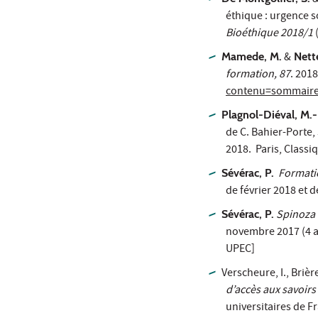
&
éthique : urgence s
Bioéthique 2018/1
(
Mamede, M.
&
Nette
formation, 87
. 201
contenu=sommair
Plagnol-Diéval, M.-
de C. Bahier-Porte, 
2018. Paris, Classi
Sévérac, P.
Formatio
de février 2018 et d
Sévérac, P.
Spinoza 
novembre 2017 (4 art
UPEC]
Verscheure, I., Bri
d’accès aux savoirs
universitaires de 