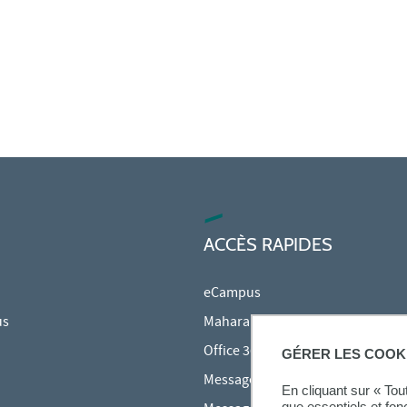
ACCÈS RAPIDES
eCampus
us
Mahara
Office 365
GÉRER LES COOK
Messagerie des étudiants
En cliquant sur « To
que essentiels et fon