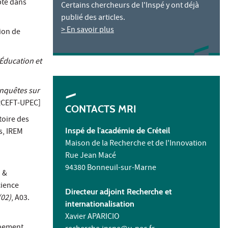
pte dans
Certains chercheurs de l'Inspé y ont déjà
publié des articles.
> En savoir plus
tion de
Éducation et
Enquêtes sur
CIRCEFT-UPEC]
CONTACTS MRI
toire des
Inspé de l'académie de Créteil
is, IREM
Maison de la Recherche et de l'Innovation
Rue Jean Macé
94380 Bonneuil-sur-Marne
. &
cience
Directeur adjoint Recherche et
(02)
, A03.
internationalisation
Xavier APARICIO