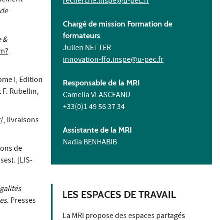
nnement
recherche.inspe@u-pec.fr
 de
Chargé de mission Formation de
formateurs
e &
Julien NETTER
tm?
innovation-ffo.inspe@u-pec.fr
me I, Edition
Responsable de la MRI
 F. Rubellin,
Camelia VLASCEANU
+33(0)1 49 56 37 34
r/
, livraisons
Assistante de la MRI
Nadia BENHABIB
isons de
ses). [LIS-
galités
LES ESPACES DE TRAVAIL
ues
. Presses
La MRI propose des espaces partagés