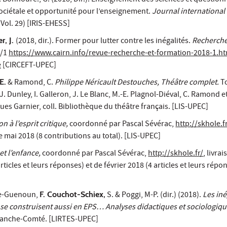
 Bonhoure., G. (2018, Dir.). Enseignement des sciences et questio
ociétale et opportunité pour l’enseignement.
Journal international
Vol. 29) [IRIS-EHESS]
r, J.
(2018, dir.). Former pour lutter contre les inégalités.
Recherch
8/1
https://www.cairn.info/revue-recherche-et-formation-2018-1.h
e
[CIRCEFT-UPEC]
E.
& Ramond, C.
Philippe Néricault Destouches, Théâtre complet.
To
J. Dunley, I. Galleron, J. Le Blanc, M.-E. Plagnol-Diéval, C. Ramond et
ques Garnier, coll. Bibliothèque du théâtre français. [LIS-UPEC]
n à l’esprit critique,
coordonné par Pascal Sévérac,
http://skhole.f
e mai 2018 (8 contributions au total). [LIS-UPEC]
et l’enfance,
coordonné par Pascal Sévérac,
http://skhole.fr/
, livra
icles et leurs réponses) et de février 2018 (4 articles et leurs répon
ère-Guenoun,
F. Couchot-Schiex,
S. & Poggi, M-P. (dir.) (2018).
Les iné
 se construisent aussi en EPS… Analyses didactiques et sociologiq
Franche-Comté. [LIRTES-UPEC]