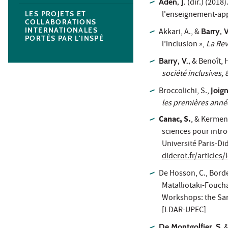
Aden, J.
(dir.) (2018
l'enseignement-app
LES PROJETS ET
COLLABORATIONS
INTERNATIONALES
Akkari, A., &
Barry, V
PORTÉS PAR L'INSPÉ
l’inclusion »,
La Rev
Barry, V.,
& Benoît, H.
société inclusives, 
Broccolichi, S.,
Joig
les premières anné
Canac, S.
, & Kermen
sciences pour intro
Université Paris-Di
diderot.fr/articles
De Hosson, C., Borde
Matalliotaki-Foucha
Workshops: the Sar
[LDAR-UPEC]
De Montgolfier, S.