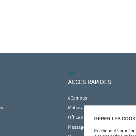
ACCÈS RAPIDES
eCampus
us
Mahara
Office 365
GÉRER LES COOK
Messagerie des étudiants
En cliquant sur « To