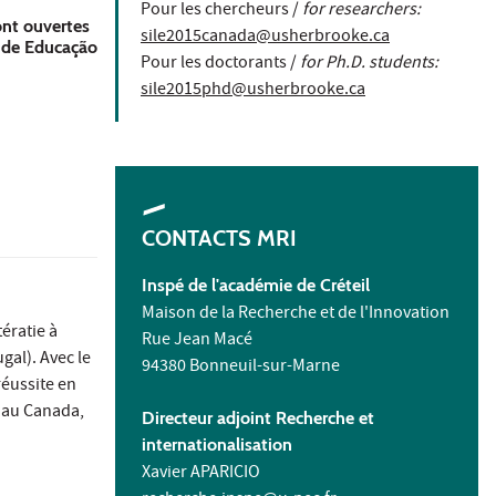
Pour les chercheurs /
for researchers:
ont ouvertes
sile2015canada@usherbrooke.ca
r de Educação
Pour les doctorants /
for Ph.D. students:
sile2015phd@usherbrooke.ca
CONTACTS MRI
Inspé de l'académie de Créteil
Maison de la Recherche et de l'Innovation
ératie à
Rue Jean Macé
gal). Avec le
94380 Bonneuil-sur-Marne
réussite en
u au Canada,
Directeur adjoint Recherche et
internationalisation
Xavier APARICIO