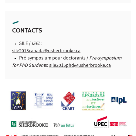
CONTACTS
SILE /
ISEL
:
sile2015canada@usherbrooke.ca
Pré-symposium pour doctorants /
Pre-symposium
for PhD Student
s:
sile2015phd@usherbrooke.ca