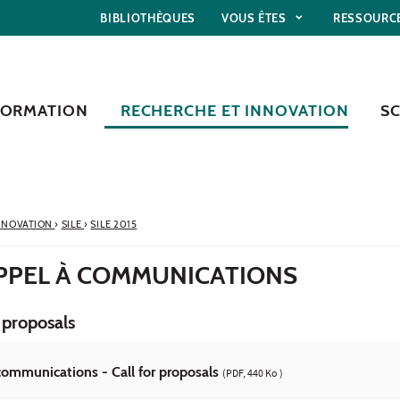
BIBLIOTHÈQUES
VOUS ÊTES
RESSOURC
FORMATION
RECHERCHE ET INNOVATION
S
NNOVATION
›
SILE
›
SILE 2015
 APPEL À COMMUNICATIONS
 proposals
communications - Call for proposals
(PDF, 440 Ko )