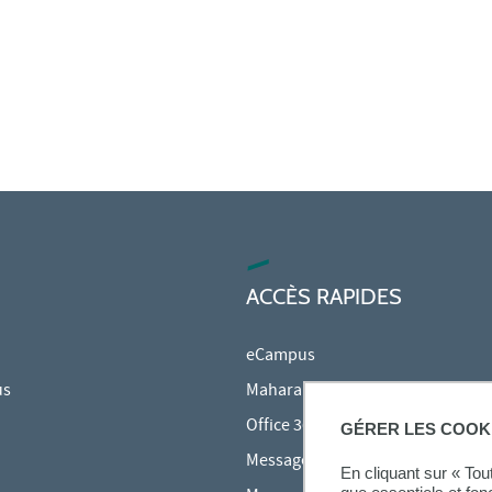
ACCÈS RAPIDES
eCampus
us
Mahara
Office 365
GÉRER LES COOK
Messagerie des étudiants
En cliquant sur « To