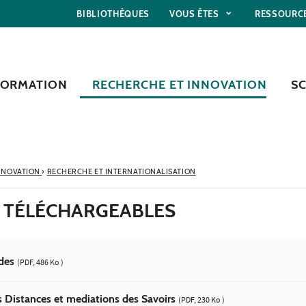
BIBLIOTHÈQUES
VOUS ÊTES
RESSOURC
FORMATION
RECHERCHE ET INNOVATION
S
NNOVATION
›
RECHERCHE ET INTERNATIONALISATION
 TÉLÉCHARGEABLES
udes
(PDF, 486 Ko )
s Distances et mediations des Savoirs
(PDF, 230 Ko )