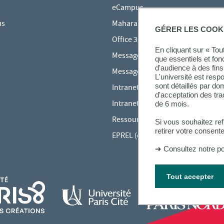
eCampus
us
Mahara
GÉRER LES COOK
Office 365
En cliquant sur « To
Messagerie des étudiants
que essentiels et fon
d'audience à des fins 
Messagerie des personnels
L'université est resp
sont détaillés par d
Intranet Inspé
d'acceptation des tr
Intranet UPEC
de 6 mois.
Ressources audiovisuelles Inspé
Si vous souhaitez re
retirer votre consent
EPREL (cours en ligne)
➜
Consultez notre po
Tout accepter