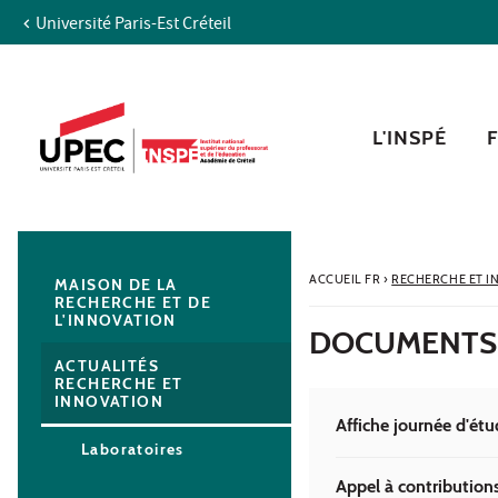
Université Paris-Est Créteil
Aller au contenu
Navigation
Accès directs
Recherche
Navigation secondaire
L'INSPÉ
ACCUEIL FR
›
RECHERCHE ET I
MAISON DE LA
RECHERCHE ET DE
L'INNOVATION
DOCUMENTS
ACTUALITÉS
RECHERCHE ET
INNOVATION
Affiche journée d'ét
Laboratoires
Appel à contribution