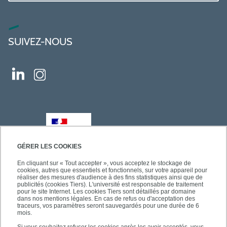
SUIVEZ-NOUS
GÉRER LES COOKIES
En cliquant sur « Tout accepter », vous acceptez le stockage de
cookies, autres que essentiels et fonctionnels, sur votre appareil pour
réaliser des mesures d'audience à des fins statistiques ainsi que de
publicités (cookies Tiers). L'université est responsable de traitement
pour le site Internet. Les cookies Tiers sont détaillés par domaine
dans nos mentions légales. En cas de refus ou d'acceptation des
traceurs, vos paramètres seront sauvegardés pour une durée de 6
mois.