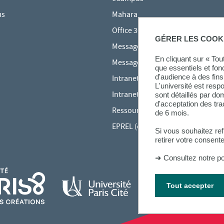
us
Mahara
Office 365
GÉRER LES COOK
Messagerie des étudiants
En cliquant sur « To
Messagerie des personnels
que essentiels et fon
d'audience à des fins 
Intranet Inspé
L'université est resp
Intranet UPEC
sont détaillés par d
d'acceptation des tr
Ressources audiovisuelles Inspé
de 6 mois.
EPREL (cours en ligne)
Si vous souhaitez re
retirer votre consent
➜
Consultez notre po
Tout accepter