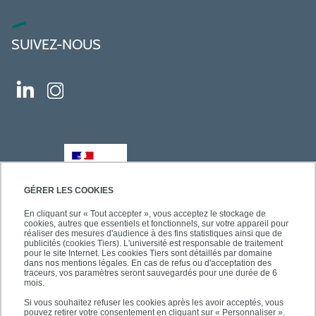
SUIVEZ-NOUS
GÉRER LES COOKIES
En cliquant sur « Tout accepter », vous acceptez le stockage de
cookies, autres que essentiels et fonctionnels, sur votre appareil pour
réaliser des mesures d'audience à des fins statistiques ainsi que de
publicités (cookies Tiers). L'université est responsable de traitement
pour le site Internet. Les cookies Tiers sont détaillés par domaine
dans nos mentions légales. En cas de refus ou d'acceptation des
traceurs, vos paramètres seront sauvegardés pour une durée de 6
mois.
Si vous souhaitez refuser les cookies après les avoir acceptés, vous
pouvez retirer votre consentement en cliquant sur « Personnaliser ».