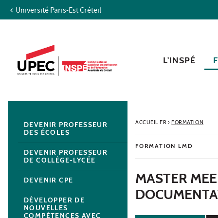
Université Paris-Est Créteil
Aller au contenu
Navigation
Accès directs
Recherche
Navigation secondaire
L'INSPÉ
ACCUEIL FR
›
FORMATION
DEVENIR PROFESSEUR
DES ÉCOLES
FORMATION LMD
DEVENIR PROFESSEUR
DE COLLÈGE-LYCÉE
MASTER MEE
DEVENIR CPE
DOCUMENTAT
DÉVELOPPER DE
NOUVELLES
COMPÉTENCES AVEC