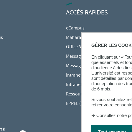
ACCÈS RAPIDES
eCampus
us
Mahara
GÉRER LES COOK
Office 365
Messagerie des étudiants
En cliquant sur « To
que essentiels et fon
Messagerie des personnels
d'audience à des fins 
L'université est resp
Intranet Inspé
sont détaillés par d
d'acceptation des tr
Intranet UPEC
de 6 mois.
Ressources audiovisuelles Inspé
Si vous souhaitez re
EPREL (cours en ligne)
retirer votre consent
➜
Consultez notre po
Tout accepter