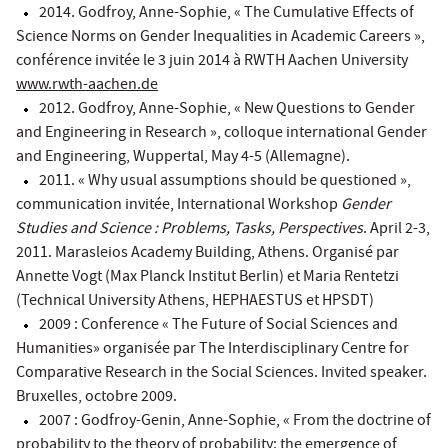
2014. Godfroy, Anne-Sophie, « The Cumulative Effects of
Science Norms on Gender Inequalities in Academic Careers »,
conférence invitée le 3 juin 2014 à RWTH Aachen University
www.rwth-aachen.de
2012. Godfroy, Anne-Sophie, « New Questions to Gender
and Engineering in Research », colloque international Gender
and Engineering, Wuppertal, May 4-5 (Allemagne).
2011. « Why usual assumptions should be questioned »,
communication invitée, International Workshop
Gender
Studies and Science : Problems, Tasks, Perspectives
. April 2-3,
2011. Marasleios Academy Building, Athens. Organisé par
Annette Vogt (Max Planck Institut Berlin) et Maria Rentetzi
(Technical University Athens, HEPHAESTUS et HPSDT)
2009 : Conference « The Future of Social Sciences and
Humanities» organisée par The Interdisciplinary Centre for
Comparative Research in the Social Sciences. Invited speaker.
Bruxelles, octobre 2009.
2007 : Godfroy-Genin, Anne-Sophie, « From the doctrine of
probability to the theory of probability: the emergence of