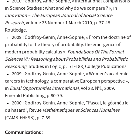
2010 : Godfroy, Anne-Sophie, « International Comparisons
in Science Studies : what and why do we compare ? », in
Innovation – The European Journal of Social Science
Research
, volume 23 Number 1 March 2010, p. 37-48.
Routledge.
2009 : Godfroy-Genin, Anne-Sophie, « From the doctrine of
probability to the theory of probability: the emergence of
modern probability calculus »,
Foundations Of The Formal
Sciences VI : Reasoning about Probabilities and Probabilistic
Reasoning
, Studies in Logic, p.171-188, College Publications
2009 : Godfroy-Genin, Anne-Sophie, « Women’s academic
careers in technology, a comparative European perspective »,
in
Equal Opportunities International
, Vol 28. N°1, 2009.
Emerald Publishing, p.80-79.
2000 : Godfroy-Genin, Anne-Sophie, "Pascal, la géométrie
du hasard", Revue
Mathématiques et Sciences Humaines
(CAMS-EHESS), p. 7-39.
Communications
: