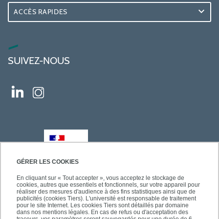
ACCÈS RAPIDES
SUIVEZ-NOUS
GÉRER LES COOKIES
En cliquant sur « Tout accepter », vous acceptez le stockage de
cookies, autres que essentiels et fonctionnels, sur votre appareil pour
réaliser des mesures d'audience à des fins statistiques ainsi que de
publicités (cookies Tiers). L'université est responsable de traitement
pour le site Internet. Les cookies Tiers sont détaillés par domaine
dans nos mentions légales. En cas de refus ou d'acceptation des