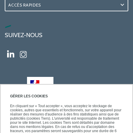
ACCÈS RAPIDES
SUIVEZ-NOUS
GÉRER LES COOKIES
En cliquant sur « Tout accepter », vous acceptez le stockage de
cookies, autres que essentiels et fonctionnels, sur votre appareil pour
réaliser des mesures d'audience à des fins statistiques ainsi que de
publicités (cookies Tiers). L'université est responsable de traitement
pour le site Internet. Les cookies Tiers sont détaillés par domaine
dans nos mentions légales. En cas de refus ou d'acceptation des
traceurs, vos paramètres seront sauvegardés pour une durée de 6