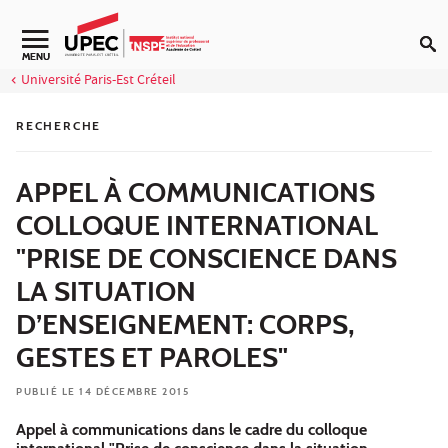
Aller au contenu
Navigation secondaire
MENU
Université Paris-Est Créteil
RECHERCHE
APPEL À COMMUNICATIONS
COLLOQUE INTERNATIONAL
"PRISE DE CONSCIENCE DANS
LA SITUATION
D’ENSEIGNEMENT: CORPS,
GESTES ET PAROLES"
PUBLIÉ LE 14 DÉCEMBRE 2015
Appel à communications dans le cadre du colloque