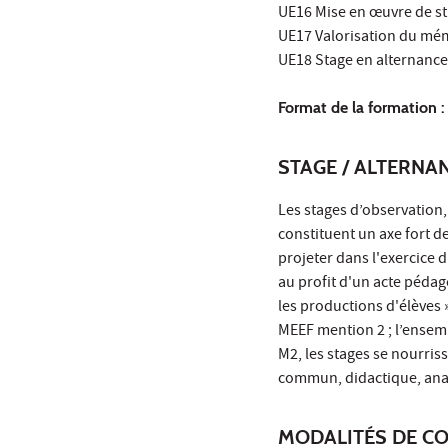
UE16 Mise en œuvre de str
UE17 Valorisation du mém
UE18 Stage en alternance 
Format de la formation :
STAGE / ALTERNA
Les stages d’observation
constituent un axe fort d
projeter dans l'exercice 
au profit d'un acte péda
les productions d'élèves »
MEEF mention 2 ; l’ensemb
M2, les stages se nourris
commun, didactique, anal
MODALITÉS DE C