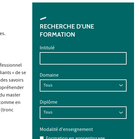
RECHERCHE D'UNE
es.
FORMATION
Intitulé
ofessionnel
iants « de se
Domaine
 des savoirs
'appréhender
e du master
Diplôme
t comme en
 (tronc
Modalité d'enseignement
Formation en apprentissage