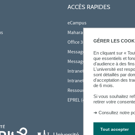
ACCÈS RAPIDES
eCampus
us
Mahara
GÉRER LES COOK
Office 365
Messagerie des étudiants
En cliquant sur « To
que essentiels et fon
Messagerie des personnels
d'audience à des fins 
L'université est resp
Intranet Inspé
sont détaillés par d
d'acceptation des tr
Intranet UPEC
de 6 mois.
Ressources audiovisuelles Inspé
Si vous souhaitez re
EPREL (cours en ligne)
retirer votre consent
➜
Consultez notre po
Tout accepter