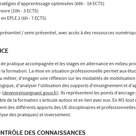
atégies d'apprentissage optimisées (68h - 18 ECTS)
oire (10h - 3 ECTS)
en EPLE 2 (6h - 7 ECTS)
présentiel / semi-présentiel, avec accès à des ressources numériqu
NCE
, de pratique accompagnée et les stages en alternance en milieu pr
e la formation. La mise en situation professionnelle permet aux étud
du métier, d'engager une réflexion sur les modalités de mobilisation
gogique, d'analyser l'utilisation des supports d'enseignement et d
 (
devenirenseignant.gouv.fr
). Ils représentent les points d’ancrag
le de la formation s’articule autour et en lien avec eux. En M1 tou
sent des différents apports des UE disciplinaires et professionnelles
yse des pratiques) et inversement.
ONTRÔLE DES CONNAISSANCES