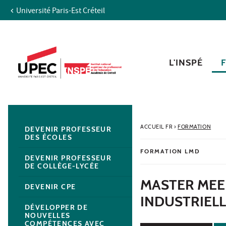
Université Paris-Est Créteil
Aller au contenu
Navigation
Accès directs
Recherche
Navigation secondaire
L'INSPÉ
ACCUEIL FR
›
FORMATION
DEVENIR PROFESSEUR
DES ÉCOLES
FORMATION LMD
DEVENIR PROFESSEUR
DE COLLÈGE-LYCÉE
MASTER MEE
DEVENIR CPE
INDUSTRIELL
DÉVELOPPER DE
NOUVELLES
COMPÉTENCES AVEC