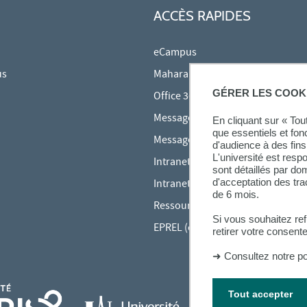
ACCÈS RAPIDES
eCampus
us
Mahara
GÉRER LES COOK
Office 365
Messagerie des étudiants
En cliquant sur « To
que essentiels et fon
Messagerie des personnels
d'audience à des fins 
L'université est resp
Intranet Inspé
sont détaillés par d
d'acceptation des tr
Intranet UPEC
de 6 mois.
Ressources audiovisuelles Inspé
Si vous souhaitez re
EPREL (cours en ligne)
retirer votre consent
➜
Consultez notre po
Tout accepter