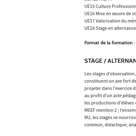
UE15 Culture Professionn
UE16 Mise en œuvre de str
UE17 Valorisation du mém
UE18 Stage en alternance 
Format de la formation 
STAGE / ALTERNA
Les stages d’observation
constituent un axe fort d
projeter dans l'exercice 
au profit d'un acte péda
les productions d'élèves »
MEEF mention 2 ; l’ensemb
M2, les stages se nourris
commun, didactique, anal