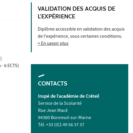
VALIDATION DES ACQUIS DE
L'EXPÉRIENCE
Diplôme accessible en validation des acquis
de l'expérience, sous certaines conditions.
> En savoir plus
)
 - 6 ECTS)
CONTACTS
Inspé de l'académie de Créteil
Service de la Scolarité
Rue Jean Macé
94380 Bonneuil-sur-Marne
Tél. +33 (0)1 49 56 37 37