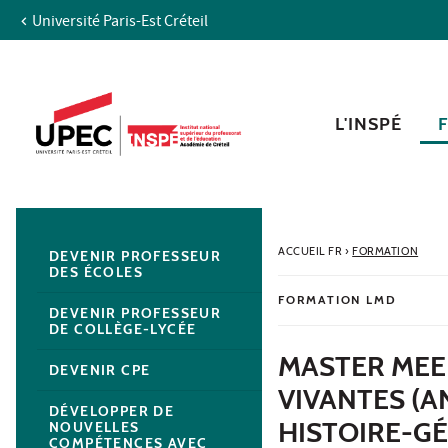
Université Paris-Est Créteil
Aller au contenu
Navigation
Accès directs
Recherche
Navigation secondaire
L'INSPÉ
ACCUEIL FR
›
FORMATION
DEVENIR PROFESSEUR
DES ÉCOLES
FORMATION LMD
DEVENIR PROFESSEUR
DE COLLÈGE-LYCÉE
MASTER MEE
DEVENIR CPE
VIVANTES (A
DÉVELOPPER DE
HISTOIRE-G
NOUVELLES
COMPÉTENCES AVEC