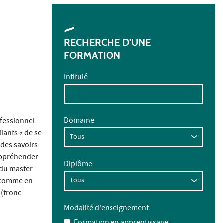
RECHERCHE D'UNE
FORMATION
Intitulé
Domaine
ofessionnel
iants « de se
 des savoirs
'appréhender
Diplôme
e du master
t comme en
 (tronc
Modalité d'enseignement
Formation en apprentissage